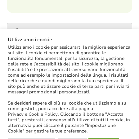
Catalogo servizi
Utilizziamo i cookie
Utilizziamo i cookie per assicurarti la migliore esperienza
sul sito. I cookie ci permettono di garantire le
funzionalità fondamentali per la sicurezza, la gestione
ULTIME NOTIZIE
della rete e l’accessibilità del sito. I cookie migliorano
l’usabilità e le prestazioni attraverso varie funzionalità
La soppressione dei vecchi tetti di spesa
come ad esempio le impostazioni della lingua, i risultati
offre più margini anche per l’aumento del
delle ricerche e quindi migliorano la tua esperienza. Il
salario accessorio
sito può anche utilizzare cookie di terze parti per inviarti
ACCRUAL: come si registrano i
messaggi promozionali personalizzati.
trasferimenti vincolati per investimenti
riscossi prima del 2025?
Se desideri sapere di più sui cookie che utilizziamo e su
Oggi in Cdm il nuovo “Decreto PA”: molte
come gestirli, puoi accedere alla pagina
le novità di interesse per gli enti locali
Privacy e Cookie Policy
. Cliccando il bottone "Accetta
tutti", presterai il consenso all'utilizzo di tutti i cookie, in
Niente assunzioni tramite scorrimento di
alternatvia puoi cliccare il pulsante "Impostazione
graduatorie di mobilità
Cookie" per gestire le tue preferenze.
Sanzioni BDAP: aumenta il fondo per il