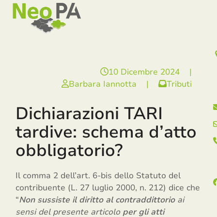
Open
Close
Skip
mobile
mobile
to
menu
menu
content
10 Dicembre 2024
|
Barbara Iannotta
|
Tributi
Dichiarazioni TARI
tardive: schema d’atto
obbligatorio?
Il comma 2 dell’art. 6-bis dello Statuto del
contribuente (L. 27 luglio 2000, n. 212) dice che
“
Non sussiste il diritto al contraddittorio
ai
sensi del presente articolo
per gli atti