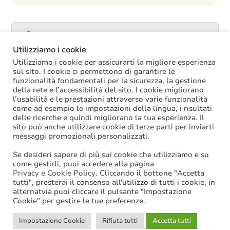
Catalogo servizi
Utilizziamo i cookie
Utilizziamo i cookie per assicurarti la migliore esperienza
sul sito. I cookie ci permettono di garantire le
funzionalità fondamentali per la sicurezza, la gestione
ULTIME NOTIZIE
della rete e l’accessibilità del sito. I cookie migliorano
l’usabilità e le prestazioni attraverso varie funzionalità
La soppressione dei vecchi tetti di spesa
come ad esempio le impostazioni della lingua, i risultati
offre più margini anche per l’aumento del
delle ricerche e quindi migliorano la tua esperienza. Il
salario accessorio
sito può anche utilizzare cookie di terze parti per inviarti
ACCRUAL: come si registrano i
messaggi promozionali personalizzati.
trasferimenti vincolati per investimenti
riscossi prima del 2025?
Se desideri sapere di più sui cookie che utilizziamo e su
Oggi in Cdm il nuovo “Decreto PA”: molte
come gestirli, puoi accedere alla pagina
le novità di interesse per gli enti locali
Privacy e Cookie Policy
. Cliccando il bottone "Accetta
tutti", presterai il consenso all'utilizzo di tutti i cookie, in
Niente assunzioni tramite scorrimento di
alternatvia puoi cliccare il pulsante "Impostazione
graduatorie di mobilità
Cookie" per gestire le tue preferenze.
Sanzioni BDAP: aumenta il fondo per il
contributo alla finanza pubblica
Impostazione Cookie
Rifiuta tutti
Accetta tutti