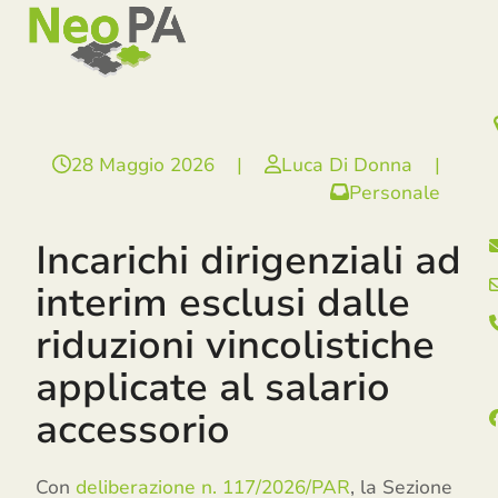
Open
Close
Skip
mobile
mobile
to
menu
menu
content
28 Maggio 2026
|
Luca Di Donna
|
Personale
Incarichi dirigenziali ad
interim esclusi dalle
riduzioni vincolistiche
applicate al salario
accessorio
Con
deliberazione n. 117/2026/PAR
, la Sezione