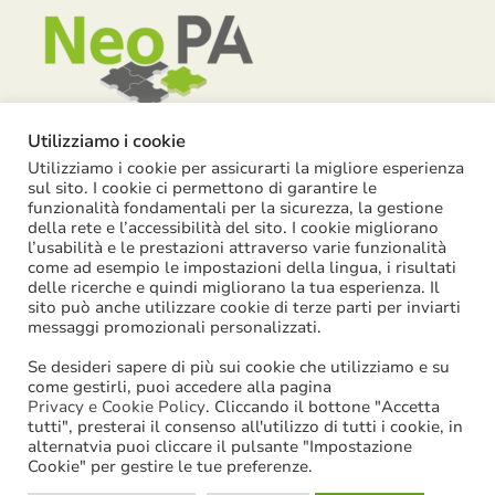
Utilizziamo i cookie
Utilizziamo i cookie per assicurarti la migliore esperienza
Piazza Garibaldi, 55 – 15121 Alessandria
sul sito. I cookie ci permettono di garantire le
funzionalità fondamentali per la sicurezza, la gestione
info@neopa.it
della rete e l’accessibilità del sito. I cookie migliorano
info@pec.neopa.it
l’usabilità e le prestazioni attraverso varie funzionalità
come ad esempio le impostazioni della lingua, i risultati
0131 1911 646
delle ricerche e quindi migliorano la tua esperienza. Il
sito può anche utilizzare cookie di terze parti per inviarti
Seguici su Facebook
messaggi promozionali personalizzati.
Se desideri sapere di più sui cookie che utilizziamo e su
come gestirli, puoi accedere alla pagina
Privacy e Cookie Policy
. Cliccando il bottone "Accetta
tutti", presterai il consenso all'utilizzo di tutti i cookie, in
©
2026
NeoPA S.p.a. | tutti i diritti sono riservati | P. IVA:
alternatvia puoi cliccare il pulsante "Impostazione
Cookie" per gestire le tue preferenze.
02631580061