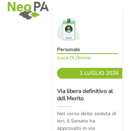
Open
Close
Skip
mobile
mobile
to
menu
menu
content
Personale
Luca Di Donna
1 LUGLIO 2026
Via libera definitivo al
ddl Merito
Nel corso della seduta di
ieri, il Senato ha
approvato in via