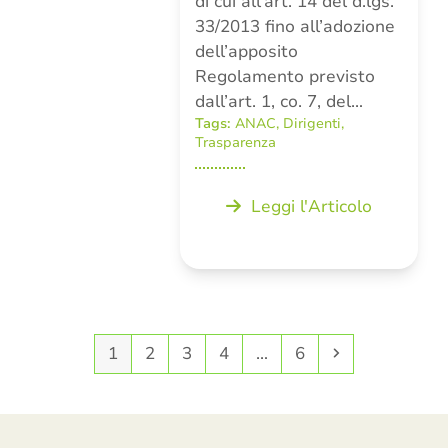
di cui all’art. 14 del d.lgs.
33/2013 fino all’adozione
dell’apposito
Regolamento previsto
dall’art. 1, co. 7, del…
Tags:
ANAC
,
Dirigenti
,
Trasparenza
Leggi l'Articolo
Pagina
Pagina
Pagina
Pagina
Pagina
Successivo
1
2
3
4
…
6