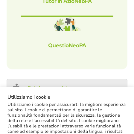
Tutor in AzioNeoPA
QuestioNeoPA
Catalogo servizi
Utilizziamo i cookie
Utilizziamo i cookie per assicurarti la migliore esperienza
sul sito. I cookie ci permettono di garantire le
funzionalità fondamentali per la sicurezza, la gestione
ULTIME NOTIZIE
della rete e l’accessibilità del sito. I cookie migliorano
l’usabilità e le prestazioni attraverso varie funzionalità
Decreto PA: nella versione definitiva salta il
come ad esempio le impostazioni della lingua, i risultati
chiarimento sul trattamento economico