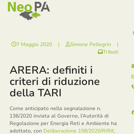
Open
Close
Skip
mobile
mobile
to
menu
menu
content
7 Maggio 2020
|
Simone Pellegrin
|
Tributi
ARERA: definiti i
criteri di riduzione
della TARI
Come anticipato nella segnalazione n.
136/2020 inviata al Governo, l’Autorità di
Regolazione per Energia Reti e Ambiente ha
adottato, con
Deliberazione 158/2020/R/Rif
,