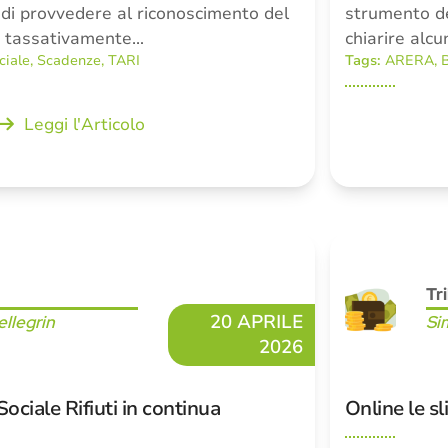
di provvedere al riconoscimento del
strumento de
ti tassativamente…
chiarire alcu
ciale
,
Scadenze
,
TARI
Tags:
ARERA
,
B
Leggi l'Articolo
Tr
20 APRILE
llegrin
Si
2026
ociale Rifiuti in continua
Online le sl