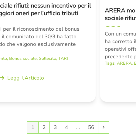
iale rifiuti: nessun incentivo per il
ARERA modif
iori oneri per l’ufficio tributi
sociale rifiu
ti per il riconoscimento del bonus
Con un comun
il comunicato del 30/3 ha fatto
ha corretto i
do che valgono esclusivamente i
operativi of
precedente 
ento
,
Bonus sociale
,
Sollecito
,
TARI
Tags:
ARERA
,
B
Leggi l'Articolo
Pagina
Pagina
Pagina
Pagina
Pagina
Successivo
1
2
3
4
…
56