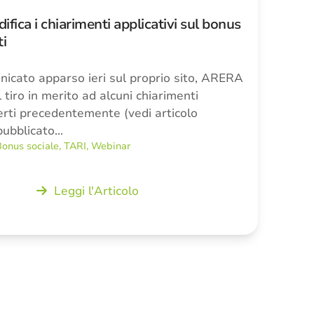
ica i chiarimenti applicativi sul bonus
ti
icato apparso ieri sul proprio sito, ARERA
l tiro in merito ad alcuni chiarimenti
ferti precedentemente (vedi articolo
pubblicato…
onus sociale
,
TARI
,
Webinar
Leggi l'Articolo