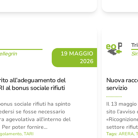
Tr
19 MAGGIO
llegrin
Si
2026
rito all’adeguamento del
Nuova racco
al bonus sociale rifiuti
servizio
onus sociale rifiuti ha spinto
Il 13 maggio
edersi se fosse necessario
sito l’avviso
ra agevolativa all'interno del
«Ricognizione
Per poter fornire…
settore rifiut
golamento
,
TARI
Tags:
ARERA
,