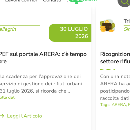
Tr
30 LUGLIO
llegrin
Si
2026
PEF sul portale ARERA: c’è tempo
Ricognizione
bre
settore rif
ella scadenza per l’approvazione dei
Con una nota
servizio di gestione dei rifiuti urbani
ARERA ha acc
31 luglio 2026, si ricorda che…
posticipando
olte dati
raccolta dat
Tags:
ARERA
,
Leggi l'Articolo