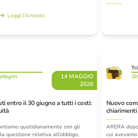
Leggi l'Articolo
Tr
14 MAGGIO
llegrin
Si
2026
ti entro il 30 giugno a tutti i costi:
Nuovo comun
uità
chiarimenti 
ontiamo quotidianamente con gli
ARERA dopo l
a questione relativa all’obbligo,
cui avevamo 