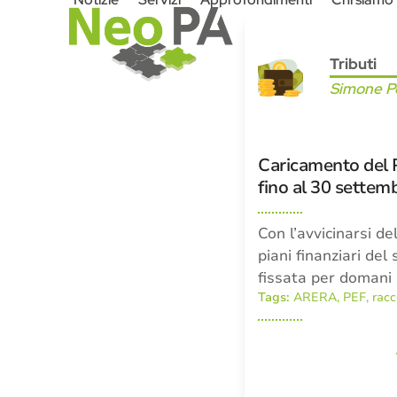
Skip
to
content
Tributi
Simone Pe
Caricamento del 
fino al 30 settem
Con l’avvicinarsi d
piani finanziari del 
fissata per domani 
Tags:
ARERA
,
PEF
,
racc