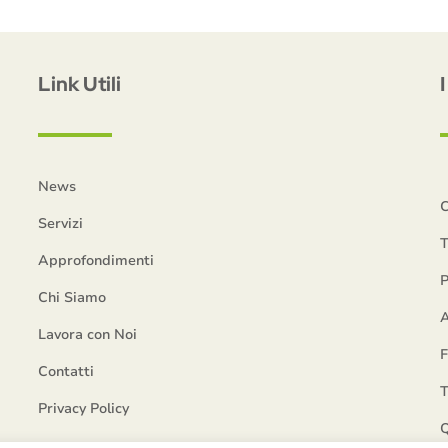
Link Utili
News
C
Servizi
T
Approfondimenti
P
Chi Siamo
A
Lavora con Noi
Contatti
T
Privacy Policy
Q