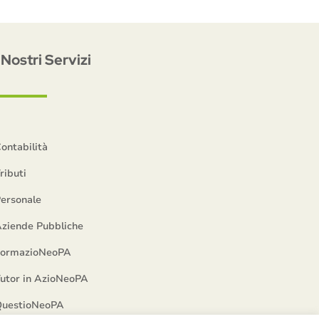
I Nostri Servizi
ontabilità
ributi
ersonale
ziende Pubbliche
FormazioNeoPA
utor in AzioNeoPA
uestioNeoPA