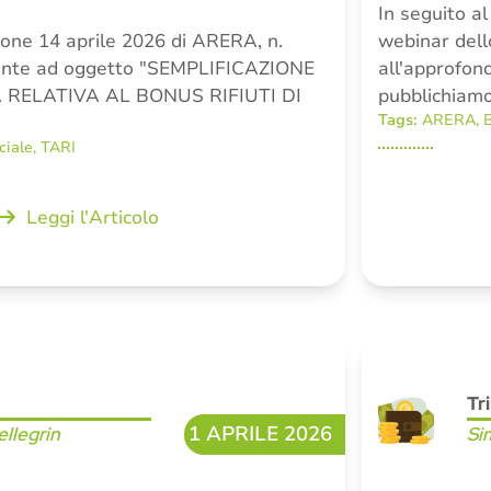
In seguito a
ione 14 aprile 2026 di ARERA, n.
webinar dell
ente ad oggetto "SEMPLIFICAZIONE
all'approfon
 RELATIVA AL BONUS RIFIUTI DI
pubblichiamo 
Tags:
ARERA
,
B
ciale
,
TARI
Leggi l'Articolo
Tr
1 APRILE 2026
llegrin
Si