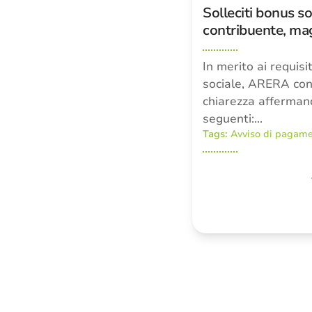
Solleciti bonus soc
contribuente, magg
In merito ai requisi
sociale, ARERA con 
chiarezza afferman
seguenti:…
Tags:
Avviso di pagam