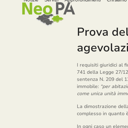
Skip
to
content
Prova del
agevolaz
I requisiti giuridici a
741 della Legge 27/12/
sentenza N. 209 del 1
immobile:
“per abitazi
come unica unità immo
La dimostrazione dell
complesso in quanto è 
In ogni caso un eleme