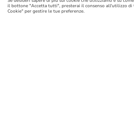
Se desideri sapere di più sui cookie che utilizziamo e su come
il bottone "Accetta tutti", presterai il consenso all'utilizzo di
Cookie" per gestire le tue preferenze.