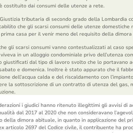
è costituito dai consumi delle utenze a rete.
 Giustizia tributaria di secondo grado della Lombardia c
abilito che gli scarsi consumi delle utenze domestiche n
prima casa per il venir meno del requisito della dimora 
he gli scarsi consumi vanno contestualizzati al caso speci
viveva in un alloggio condominiale privo dell’utenza com
o giustificati dal tipo di lavoro svolto che lo portavano
 sabato e domenica. Inoltre è stato appurato che il fabb
uzione dell’acqua calda e del riscaldamento con l’impia
re la sottoscrizione di un contratto di utenza del gas, m
uzione.
derazioni i giudici hanno ritenuto illegittimi gli avvisi 
ualità dal 2017 al 2020 che non consideravano l’agevo
 della dimora abituale, in quanto in applicazione del pri
ex articolo 2697 del Codice civile, il contribuente ha pro