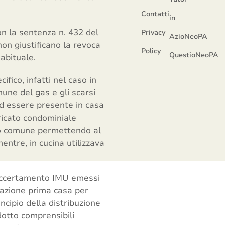
Contatti
in
on la sentenza n. 432 del
Privacy
AzioNeoPA
on giustificano la revoca
Policy
QuestioNeoPA
abituale.
fico, infatti nel caso in
une del gas e gli scarsi
 ad essere presente in casa
ricato condominiale
nto comune permettendo al
entre, in cucina utilizzava
di accertamento IMU emessi
lazione prima casa per
ncipio della distribuzione
dotto comprensibili