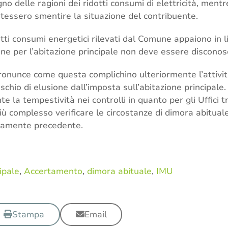
gno delle ragioni dei ridotti consumi di elettricità, ment
tessero smentire la situazione del contribuente.
tti consumi energetici rilevati dal Comune appaiono in lin
one per l’abitazione principale non deve essere disconos
ronunce come questa complichino ulteriormente l’attività
schio di elusione dall’imposta sull’abitazione principal
 la tempestività nei controlli in quanto per gli Uffici t
 complesso verificare le circostanze di dimora abituale
atamente precedente.
ipale
,
Accertamento
,
dimora abituale
,
IMU
Stampa
Email