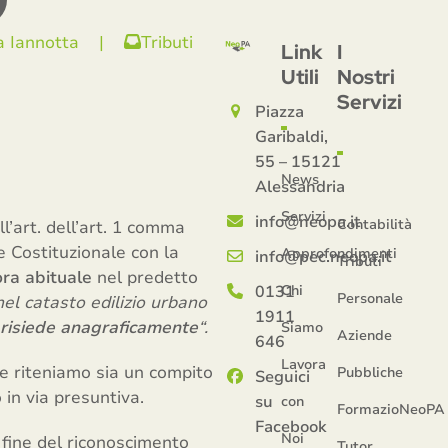
a Iannotta
|
Tributi
Link
I
Utili
Nostri
Servizi
Piazza
Garibaldi,
55 – 15121
News
Alessandria
Servizi
info@neopa.it
Contabilità
ll’art. dell’art. 1 comma
e Costituzionale con la
Approfondimenti
info@pec.neopa.it
Tributi
ra abituale
nel predetto
0131
Chi
Personale
 nel catasto edilizio urbano
1911
risiede anagraficamente
“.
Siamo
Aziende
646
Lavora
 e riteniamo sia un compito
Pubbliche
Seguici
in via presuntiva.
su
con
FormazioNeoPA
Facebook
Noi
 fine del riconoscimento
Tutor