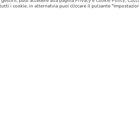
 gestirli, puoi accedere alla pagina
Privacy e Cookie Policy
. Clic
 tutti i cookie, in alternatvia puoi cliccare il pulsante "Impostazio