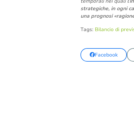
temporali nei quali
l’
strategiche, in ogni c
una prognosi «ragionev
Tags:
Bilancio di prev
Facebook