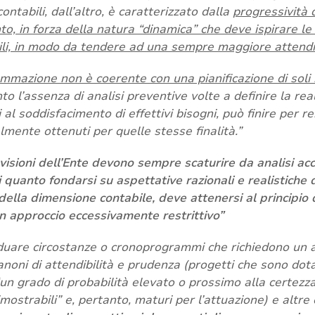
 contabili, dall’altro, è caratterizzato dalla
progressività 
, in forza della natura “dinamica” che deve ispirare le a
ili, in modo da tendere ad una sempre maggiore attendibi
mmazione non è coerente con una pianificazione di soli in
nto l’assenza di analisi preventive volte a definire la real
i al soddisfacimento di effettivi bisogni, può finire per re
mente ottenuti per quelle stesse finalità.”
evisioni dell’Ente devono sempre scaturire da analisi ac
 quanto fondarsi su aspettative razionali e realistiche d
ella dimensione contabile, deve attenersi al principio 
un approccio eccessivamente restrittivo”
viduare circostanze o cronoprogrammi che richiedono un 
anoni di attendibilità e prudenza (progetti che sono dota
n grado di probabilità elevato o prossimo alla certezza,
imostrabili” e, pertanto, maturi per l’attuazione) e altre 