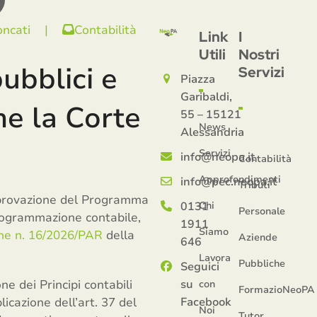
oncati
|
Contabilità
Link
I
Utili
Nostri
ubblici e
Servizi
Piazza
Garibaldi,
me la Corte
55 – 15121
News
Alessandria
Servizi
info@neopa.it
Contabilità
Approfondimenti
info@pec.neopa.it
Tributi
approvazione del Programma
0131
Chi
Personale
programmazione contabile,
1911
Siamo
ne n. 16/2026/PAR
della
Aziende
646
Lavora
Pubbliche
Seguici
e dei Principi contabili
su
con
FormazioNeoPA
plicazione dell’art. 37 del
Facebook
Noi
Tutor