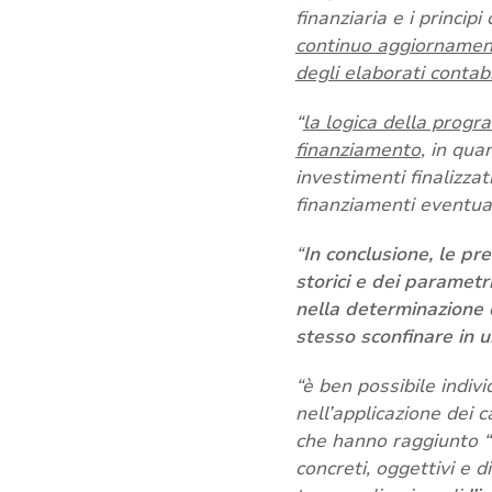
finanziaria e i principi
continuo aggiornamento
degli elaborati contab
“
la logica della progra
finanziamento
, in qua
investimenti finalizzat
finanziamenti eventual
“
In co
nclusione, le pr
storici e dei parametri
nella determinazione d
stesso sconfinare in 
“è ben possibile indi
nell’applicazione dei c
che hanno raggiunto “u
concreti, oggettivi e d