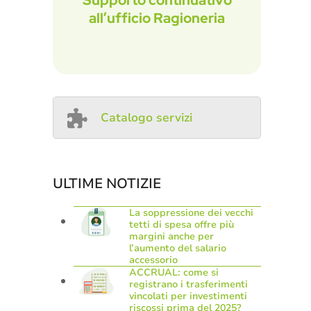
Supporto continuativo
all’ufficio Ragioneria
Catalogo servizi
ULTIME NOTIZIE
La soppressione dei vecchi
tetti di spesa offre più
margini anche per
l’aumento del salario
accessorio
ACCRUAL: come si
registrano i trasferimenti
vincolati per investimenti
riscossi prima del 2025?