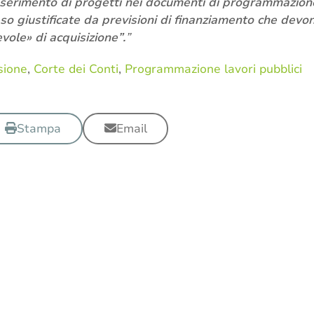
inserimento di progetti nei documenti di programmazion
aso giustificate da previsioni di finanziamento che devo
ole» di acquisizione”.
”
isione
,
Corte dei Conti
,
Programmazione lavori pubblici
Stampa
Email