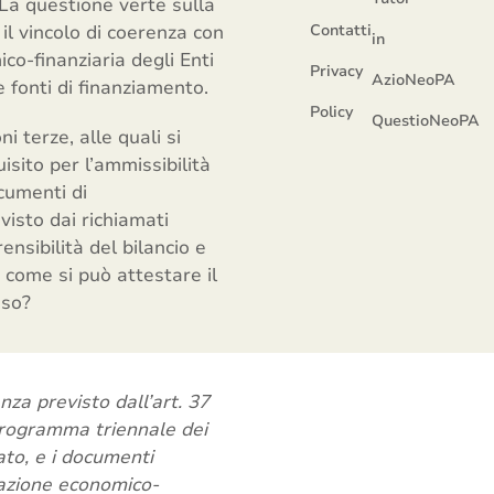
. La questione verte sulla
il vincolo di coerenza con
Contatti
in
co-finanziaria degli Enti
Privacy
AzioNeoPA
 fonti di finanziamento.
Policy
QuestioNeoPA
 terze, alle quali si
isito per l’ammissibilità
cumenti di
isto dai richiamati
ensibilità del bilancio e
 come si può attestare il
sso?
nza previsto dall’art. 37
l programma triennale dei
lato, e i documenti
mazione economico-