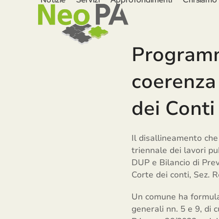
Skip
to
content
Programma
coerenza 
dei Conti
Il disallineamento ch
triennale dei lavori p
DUP e Bilancio di Pre
Corte dei conti, Sez. R
Un comune ha formulato
generali nn. 5 e 9, di c