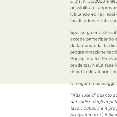
D.lgs. n. 36/2023 e del
possibilità di approva
il bilancio ed i princ
locali laddove tale co
Spesso gli enti che in
accede partecipando ad 
della domanda, la dimo
programmazione tecnic
Principi nn. 5 e 9 devo
prudenza. Nella fase i
rispetto di tali princip
Di seguito i passaggi c
“Alla luce di quanto so
del codice degli appalt
lavori pubblici e il pr
programmatori, il bil