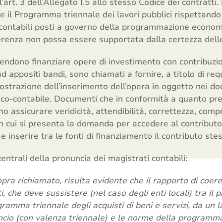
l’art. 3 dell’Allegato I.5 allo stesso Codice dei contratti
re il Programma triennale dei lavori pubblici rispettando 
ipi contabili posti a governo della programmazione economi
erenza non possa essere supportata dalla certezza delle
tendono finanziare opere di investimento con contribuzioni
appositi bandi, sono chiamati a fornire, a titolo di requ
strazione dell’inserimento dell’opera in oggetto nei do
o-contabile. Documenti che in conformità a quanto prev
no assicurare veridicità, attendibilità, correttezza, compr
n cui si presenta la domanda per accedere al contributo
i e inserire tra le fonti di finanziamento il contributo ste
entrali della pronuncia dei magistrati contabili:
pra richiamato, risulta evidente che il rapporto di coere
i, che deve sussistere (nel caso degli enti locali) tra i
ogramma triennale degli acquisti di beni e servizi, da un 
ancio (con valenza triennale) e le norme della program