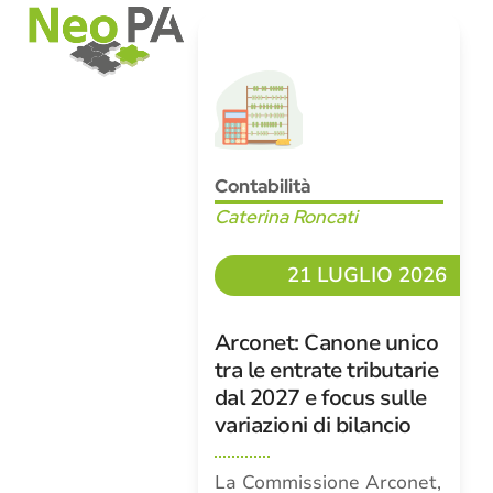
Open
Close
Skip
mobile
mobile
to
menu
menu
content
Contabilità
Caterina Roncati
21 LUGLIO 2026
Arconet: Canone unico
tra le entrate tributarie
dal 2027 e focus sulle
variazioni di bilancio
La Commissione Arconet,