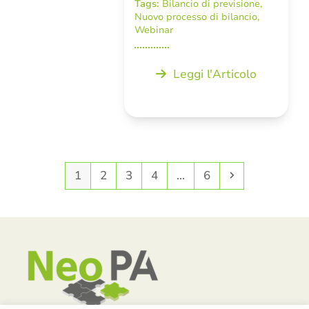
Tags:
Bilancio di previsione
,
Nuovo processo di bilancio
,
Webinar
Leggi l'Articolo
Pagina
Pagina
Pagina
Pagina
Pagina
Successivo
1
2
3
4
…
6