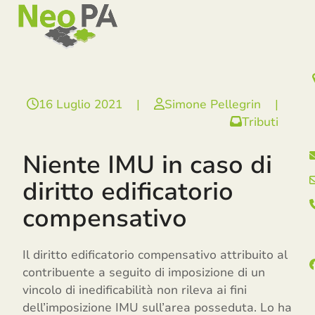
Open
Close
Skip
mobile
mobile
to
menu
menu
content
16 Luglio 2021
|
Simone Pellegrin
|
Tributi
Niente IMU in caso di
diritto edificatorio
compensativo
Il diritto edificatorio compensativo attribuito al
contribuente a seguito di imposizione di un
vincolo di inedificabilità non rileva ai fini
dell’imposizione IMU sull’area posseduta. Lo ha