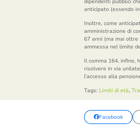
dipendenti pubblici ch
anticipato (essendo in
Inoltre, come anticipa
amministrazione di con
67 anni (ma mai oltre 
ammessa nel limite del
Il comma 164, infine,
risolvere in via unilat
l’accesso alla pension
Tags:
Limiti di età
,
Tra
Facebook