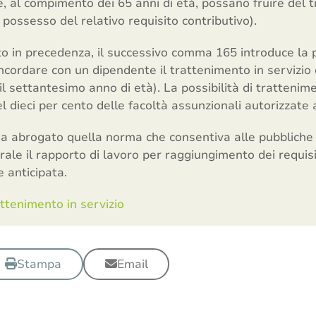
e, al compimento dei 65 anni di età, possano fruire del 
 possesso del relativo requisito contributivo).
to in precedenza, il successivo comma 165 introduce la p
cordare con un dipendente il trattenimento in servizio ol
il settantesimo anno di età). La possibilità di trattenim
 dieci per cento delle facoltà assunzionali autorizzate a
 ha abrogato quella norma che consentiva alle pubbliche
erale il rapporto di lavoro per raggiungimento dei requisi
e anticipata.
ttenimento in servizio
Stampa
Email