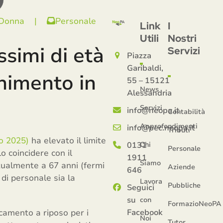
 Donna
|
Personale
Link
I
Utili
Nostri
ssimi di età
Servizi
Piazza
Garibaldi,
enimento in
55 – 15121
News
Alessandria
Servizi
info@neopa.it
Contabilità
Approfondimenti
info@pec.neopa.it
Tributi
io 2025)
ha elevato il limite
0131
Chi
Personale
o coincidere con il
1911
Siamo
ttualmente a 67 anni (fermi
Aziende
646
 di personale sia la
Lavora
Pubbliche
Seguici
su
con
FormazioNeoPA
camento a riposo per i
Facebook
Noi
Tutor