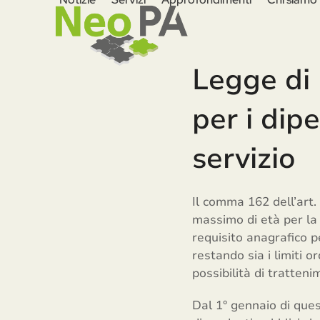
Skip
to
content
Legge di 
per i dip
servizio
Il comma 162 dell’art.
massimo di età per la 
requisito anagrafico p
restando sia i limiti o
possibilità di tratten
Dal 1° gennaio di que