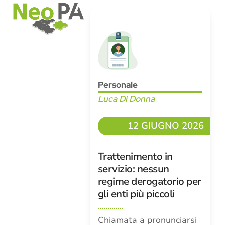
Open
Close
Skip
mobile
mobile
to
menu
menu
content
Personale
Luca Di Donna
12 GIUGNO 2026
Trattenimento in
servizio: nessun
regime derogatorio per
gli enti più piccoli
Chiamata a pronunciarsi