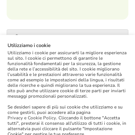
Catalogo servizi
Utilizziamo i cookie
Utilizziamo i cookie per assicurarti la migliore esperienza
sul sito. I cookie ci permettono di garantire le
funzionalità fondamentali per la sicurezza, la gestione
ULTIME NOTIZIE
della rete e l’accessibilità del sito. I cookie migliorano
l’usabilità e le prestazioni attraverso varie funzionalità
La soppressione dei vecchi tetti di spesa
come ad esempio le impostazioni della lingua, i risultati
offre più margini anche per l’aumento del
delle ricerche e quindi migliorano la tua esperienza. Il
salario accessorio
sito può anche utilizzare cookie di terze parti per inviarti
ACCRUAL: come si registrano i
messaggi promozionali personalizzati.
trasferimenti vincolati per investimenti
riscossi prima del 2025?
Se desideri sapere di più sui cookie che utilizziamo e su
Oggi in Cdm il nuovo “Decreto PA”: molte
come gestirli, puoi accedere alla pagina
le novità di interesse per gli enti locali
Privacy e Cookie Policy
. Cliccando il bottone "Accetta
tutti", presterai il consenso all'utilizzo di tutti i cookie, in
Niente assunzioni tramite scorrimento di
alternatvia puoi cliccare il pulsante "Impostazione
graduatorie di mobilità
Cookie" per gestire le tue preferenze.