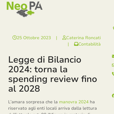
Open
Close
Skip
mobile
mobile
to
menu
menu
content
25 Ottobre 2023
|
Caterina Roncati
|
Contabilità
Legge di Bilancio
2024: torna la
spending review fino
al 2028
L’amara sorpresa che la
manovra 2024
ha
riservato agli enti locali arriva dalla lettura