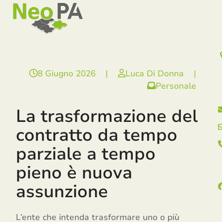
Open
Close
Skip
mobile
mobile
to
menu
menu
content
8 Giugno 2026
|
Luca Di Donna
|
Personale
La trasformazione del
contratto da tempo
parziale a tempo
pieno è nuova
assunzione
L’ente che intenda trasformare uno o più