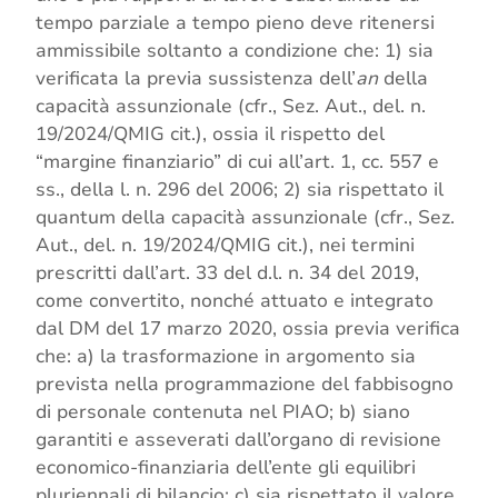
tempo parziale a tempo pieno deve ritenersi
ammissibile soltanto a condizione che: 1) sia
verificata la previa sussistenza dell’
an
della
capacità assunzionale (cfr., Sez. Aut., del. n.
19/2024/QMIG cit.), ossia il rispetto del
“margine finanziario” di cui all’art. 1, cc. 557 e
ss., della l. n. 296 del 2006; 2) sia rispettato il
quantum della capacità assunzionale (cfr., Sez.
Aut., del. n. 19/2024/QMIG cit.), nei termini
prescritti dall’art. 33 del d.l. n. 34 del 2019,
come convertito, nonché attuato e integrato
dal DM del 17 marzo 2020, ossia previa verifica
che: a) la trasformazione in argomento sia
prevista nella programmazione del fabbisogno
di personale contenuta nel PIAO; b) siano
garantiti e asseverati dall’organo di revisione
economico-finanziaria dell’ente gli equilibri
pluriennali di bilancio; c) sia rispettato il valore