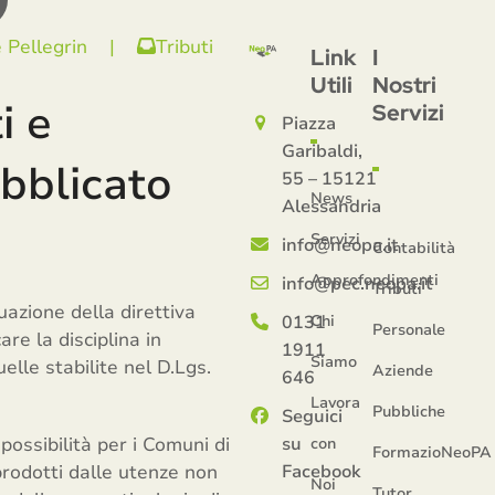
 Pellegrin
|
Tributi
Link
I
Utili
Nostri
i e
Servizi
Piazza
Garibaldi,
ubblicato
55 – 15121
News
Alessandria
Servizi
info@neopa.it
Contabilità
Approfondimenti
info@pec.neopa.it
Tributi
uazione della direttiva
0131
Chi
Personale
re la disciplina in
1911
Siamo
elle stabilite nel D.Lgs.
Aziende
646
Lavora
Pubbliche
Seguici
possibilità per i Comuni di
su
con
FormazioNeoPA
prodotti dalle utenze non
Facebook
Noi
Tutor