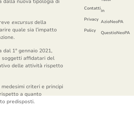
a dalla nuova tipologia di
Contatti
in
Privacy
breve
excursus
della
AzioNeoPA
iarire quale sia l’impatto
Policy
QuestioNeoPA
zione.
a dal 1° gennaio 2021,
 soggetti affidatari del
ivo delle attività rispetto
medesimi criteri e principi
i rispetto a quanto
to predisposti.