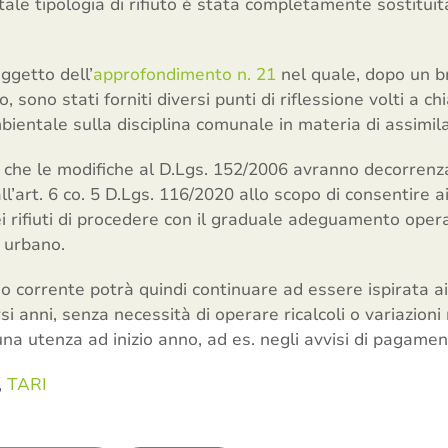
ale tipologia di rifiuto è stata completamente sostituit
ggetto dell’
approfondimento n. 21
nel quale, dopo un 
o, sono stati forniti diversi punti di riflessione volti a ch
entale sulla disciplina comunale in materia di assimila
o che le modifiche al D.Lgs. 152/2006 avranno decorrenz
l’art. 6 co. 5 D.Lgs. 116/2020 allo scopo di consentire ai
ei rifiuti di procedere con il graduale adeguamento operat
o urbano.
o corrente potrà quindi continuare ad essere ispirata ai 
rsi anni, senza necessità di operare ricalcoli o variazion
una utenza ad inizio anno, ad es. negli avvisi di pagamen
,
TARI