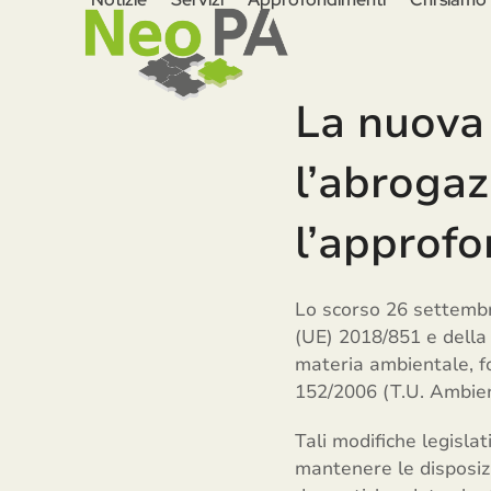
Skip
to
content
La nuova c
l’abrogaz
l’approf
Lo scorso 26 settembre
(UE) 2018/851 e della 
materia ambientale, for
152/2006 (T.U. Ambien
Tali modifiche legisla
mantenere le disposizi