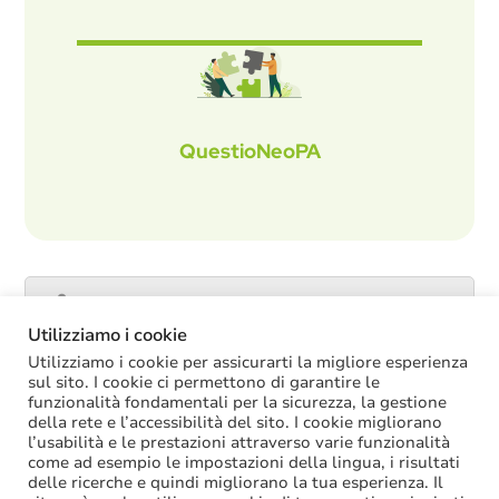
QuestioNeoPA
Catalogo servizi
Utilizziamo i cookie
Utilizziamo i cookie per assicurarti la migliore esperienza
sul sito. I cookie ci permettono di garantire le
funzionalità fondamentali per la sicurezza, la gestione
ULTIME NOTIZIE
della rete e l’accessibilità del sito. I cookie migliorano
l’usabilità e le prestazioni attraverso varie funzionalità
La soppressione dei vecchi tetti di spesa
come ad esempio le impostazioni della lingua, i risultati
offre più margini anche per l’aumento del
delle ricerche e quindi migliorano la tua esperienza. Il
salario accessorio