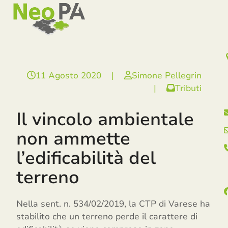
Open
Close
Skip
mobile
mobile
to
menu
menu
content
11 Agosto 2020
|
Simone Pellegrin
|
Tributi
Il vincolo ambientale
non ammette
l’edificabilità del
terreno
Nella sent. n. 534/02/2019, la CTP di Varese ha
stabilito che un terreno perde il carattere di