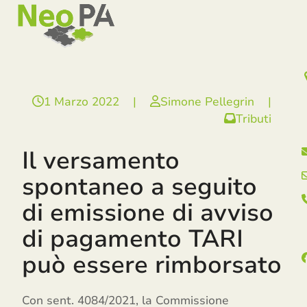
Open
Close
Skip
mobile
mobile
to
menu
menu
content
1 Marzo 2022
|
Simone Pellegrin
|
Tributi
Il versamento
spontaneo a seguito
di emissione di avviso
di pagamento TARI
può essere rimborsato
Con sent. 4084/2021, la Commissione