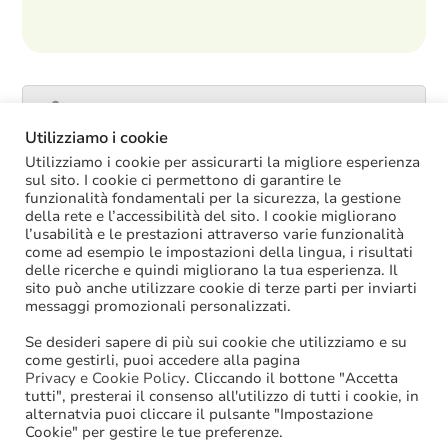
Catalogo servizi
Utilizziamo i cookie
Utilizziamo i cookie per assicurarti la migliore esperienza
sul sito. I cookie ci permettono di garantire le
funzionalità fondamentali per la sicurezza, la gestione
ULTIME NOTIZIE
della rete e l’accessibilità del sito. I cookie migliorano
l’usabilità e le prestazioni attraverso varie funzionalità
La soppressione dei vecchi tetti di spesa
come ad esempio le impostazioni della lingua, i risultati
offre più margini anche per l’aumento del
delle ricerche e quindi migliorano la tua esperienza. Il
salario accessorio
sito può anche utilizzare cookie di terze parti per inviarti
ACCRUAL: come si registrano i
messaggi promozionali personalizzati.
trasferimenti vincolati per investimenti
riscossi prima del 2025?
Se desideri sapere di più sui cookie che utilizziamo e su
Oggi in Cdm il nuovo “Decreto PA”: molte
come gestirli, puoi accedere alla pagina
le novità di interesse per gli enti locali
Privacy e Cookie Policy
. Cliccando il bottone "Accetta
tutti", presterai il consenso all'utilizzo di tutti i cookie, in
Niente assunzioni tramite scorrimento di
alternatvia puoi cliccare il pulsante "Impostazione
graduatorie di mobilità
Cookie" per gestire le tue preferenze.
Sanzioni BDAP: aumenta il fondo per il