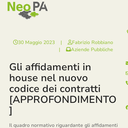
Open
Close
Skip
mobile
mobile
to
menu
menu
content
30 Maggio 2023
|
Fabrizio Robbiano
|
Aziende Pubbliche
Gli affidamenti in
house nel nuovo
codice dei contratti
[APPROFONDIMENTO
]
Il quadro normativo riguardante gli affidamenti