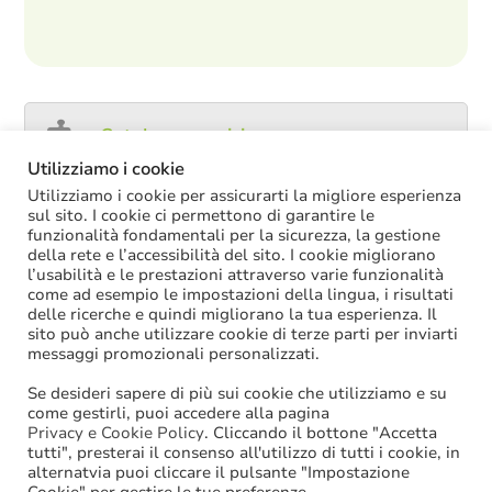
Catalogo servizi
Utilizziamo i cookie
Utilizziamo i cookie per assicurarti la migliore esperienza
sul sito. I cookie ci permettono di garantire le
funzionalità fondamentali per la sicurezza, la gestione
ULTIME NOTIZIE
della rete e l’accessibilità del sito. I cookie migliorano
l’usabilità e le prestazioni attraverso varie funzionalità
Decreto PA: nella versione definitiva salta il
come ad esempio le impostazioni della lingua, i risultati
chiarimento sul trattamento economico
delle ricerche e quindi migliorano la tua esperienza. Il
spettante durante le ferie
sito può anche utilizzare cookie di terze parti per inviarti
La soppressione dei vecchi tetti di spesa
messaggi promozionali personalizzati.
offre più margini anche per l’aumento del
salario accessorio
Se desideri sapere di più sui cookie che utilizziamo e su
ACCRUAL: come si registrano i
come gestirli, puoi accedere alla pagina
trasferimenti vincolati per investimenti
Privacy e Cookie Policy
. Cliccando il bottone "Accetta
riscossi prima del 2025?
tutti", presterai il consenso all'utilizzo di tutti i cookie, in
Oggi in Cdm il nuovo “Decreto PA”: molte
alternatvia puoi cliccare il pulsante "Impostazione
le novità di interesse per gli enti locali