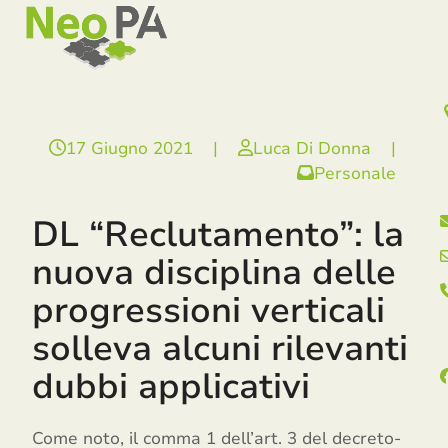
Open
Close
Skip
mobile
mobile
to
menu
menu
content
17 Giugno 2021
|
Luca Di Donna
|
Personale
DL “Reclutamento”: la
nuova disciplina delle
progressioni verticali
solleva alcuni rilevanti
dubbi applicativi
Come noto, il comma 1 dell’art. 3 del decreto-