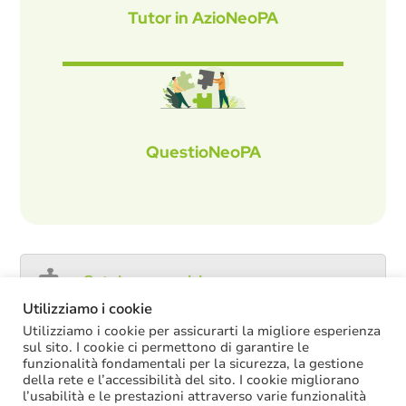
Tutor in AzioNeoPA
QuestioNeoPA
Catalogo servizi
Utilizziamo i cookie
Utilizziamo i cookie per assicurarti la migliore esperienza
sul sito. I cookie ci permettono di garantire le
funzionalità fondamentali per la sicurezza, la gestione
ULTIME NOTIZIE
della rete e l’accessibilità del sito. I cookie migliorano
l’usabilità e le prestazioni attraverso varie funzionalità
Decreto PA: nella versione definitiva salta il