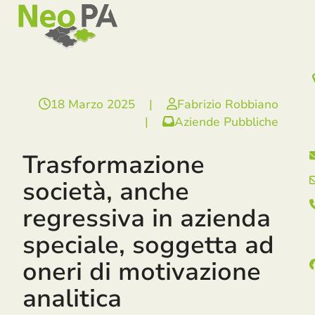
Open
Close
Skip
mobile
mobile
to
menu
menu
content
18 Marzo 2025
|
Fabrizio Robbiano
|
Aziende Pubbliche
Trasformazione
società, anche
regressiva in azienda
speciale, soggetta ad
oneri di motivazione
analitica