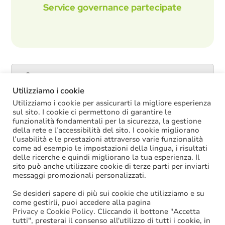
Service governance partecipate
Catalogo servizi
Utilizziamo i cookie
Utilizziamo i cookie per assicurarti la migliore esperienza
sul sito. I cookie ci permettono di garantire le
funzionalità fondamentali per la sicurezza, la gestione
ULTIME NOTIZIE
della rete e l’accessibilità del sito. I cookie migliorano
l’usabilità e le prestazioni attraverso varie funzionalità
La soppressione dei vecchi tetti di spesa
come ad esempio le impostazioni della lingua, i risultati
offre più margini anche per l’aumento del
delle ricerche e quindi migliorano la tua esperienza. Il
salario accessorio
sito può anche utilizzare cookie di terze parti per inviarti
ACCRUAL: come si registrano i
messaggi promozionali personalizzati.
trasferimenti vincolati per investimenti
riscossi prima del 2025?
Se desideri sapere di più sui cookie che utilizziamo e su
Oggi in Cdm il nuovo “Decreto PA”: molte
come gestirli, puoi accedere alla pagina
le novità di interesse per gli enti locali
Privacy e Cookie Policy
. Cliccando il bottone "Accetta
tutti", presterai il consenso all'utilizzo di tutti i cookie, in
Niente assunzioni tramite scorrimento di