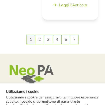
Leggi l'Articolo
Pagina
Pagina
Pagina
Pagina
Pagina
Successivo
1
2
3
4
5
Utilizziamo i cookie
Utilizziamo i cookie per assicurarti la migliore esperienza
Piazza Garibaldi, 55 – 15121 Alessandria
sul sito. I cookie ci permettono di garantire le