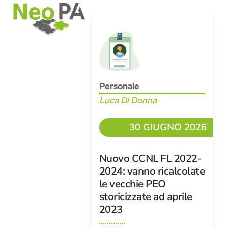
Open
Close
Skip
mobile
mobile
to
menu
menu
content
Personale
Luca Di Donna
30 GIUGNO 2026
Nuovo CCNL FL 2022-
2024: vanno ricalcolate
le vecchie PEO
storicizzate ad aprile
2023