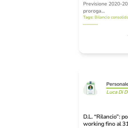
Previsione 2020-202
proroga…
Tags:
Bilancio consolid
Personal
Luca Di 
D.L. “Rilancio”: p
working fino al 