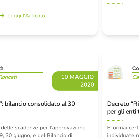
Leggi l'Articolo
tà
Co
10 MAGGIO
Roncati
Ca
2020
: bilancio consolidato al 30
Decreto “Ri
per gli enti 
a delle scadenze per l’approvazione
E’ ormai cert
, 30 giugno, e del Bilancio di
individuate n