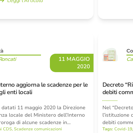
Leggi l'Articolo
tà
Co
11 MAGGIO
Roncati
Ca
2020
Interno aggiorna le scadenze per le
Decreto “Ri
i enti locali
debiti comm
 datati 11 maggio 2020 la Direzione
Nel “Decreto
nza locale del Ministero dell’Interno
l’istituzione
roroga di alcune scadenze in…
debiti commer
ni CDS
,
Scadenze comunicazioni
Tags:
Covid-19