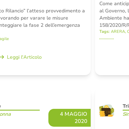
Come anticip
o Rilancio” l’atteso provvedimento a
al Governo, 
lavorando per varare le misure
Ambiente ha 
nteggiare la fase 2 dell’emergenza
158/2020/R/R
Tags:
ARERA
,
agile
Leggi l'Articolo
e
Tr
4 MAGGIO
Donna
Si
2020