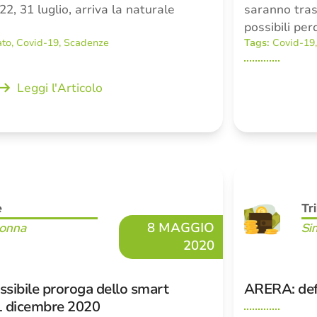
2, 31 luglio, arriva la naturale
saranno trasf
possibili per
ato
,
Covid-19
,
Scadenze
Tags:
Covid-19
Leggi l'Articolo
e
Tr
8 MAGGIO
Donna
Si
2020
ossibile proroga dello smart
ARERA: defin
31 dicembre 2020