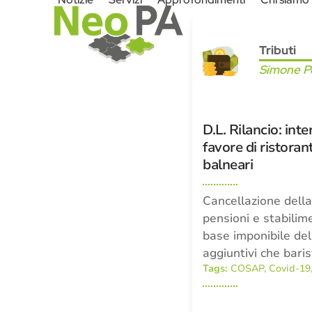
Skip
to
content
Tributi
Simone Pe
D.L. Rilancio: int
favore di ristorant
balneari
Cancellazione della
pensioni e stabilim
base imponibile de
aggiuntivi che baris
Tags:
COSAP
,
Covid-19