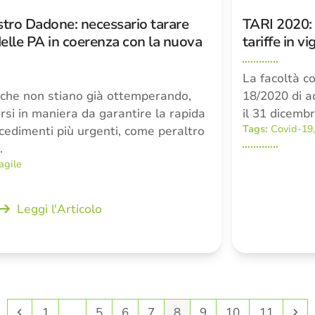
istro Dadone: necessario tarare
TARI 2020: 
delle PA in coerenza con la nuova
tariffe in v
La facoltà co
 che non stiano già ottemperando,
18/2020 di a
si in maniera da garantire la rapida
il 31 dicemb
Tags:
Covid-19
cedimenti più urgenti, come peraltro
…
agile
Leggi l'Articolo
Precedente
Pagina
Pagina
Pagina
Pagina
Pagina
Pagina
Pagina
Pagina
Su
1
…
5
6
7
8
9
10
11