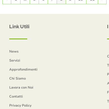
Link Utili
News
C
Servizi
T
Approfondimenti
P
Chi Siamo
A
Lavora con Noi
Contatti
T
Privacy Policy