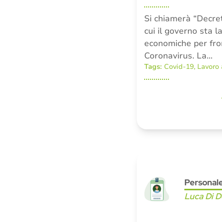
Si chiamerà “Decret
cui il governo sta 
economiche per fro
Coronavirus. La…
Tags:
Covid-19
,
Lavoro 
Personal
Luca Di 