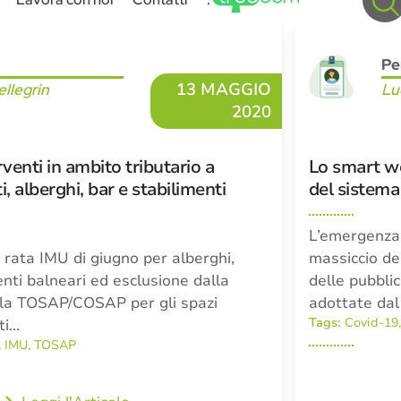
Pe
13 MAGGIO
llegrin
Lu
2020
erventi in ambito tributario a
Lo smart w
i, alberghi, bar e stabilimenti
del sistema
L’emergenza 
 rata IMU di giugno per alberghi,
massiccio de
enti balneari ed esclusione dalla
delle pubbli
lla TOSAP/COSAP per gli spazi
adottate dal
Tags:
Covid-19
ti…
,
IMU
,
TOSAP