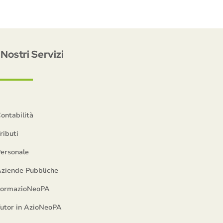
I Nostri Servizi
ontabilità
ributi
ersonale
ziende Pubbliche
FormazioNeoPA
utor in AzioNeoPA