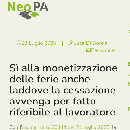
Open
Close
Skip
mobile
mobile
to
menu
menu
content
22 Luglio 2025
|
Luca Di Donna
|
Personale
Sì alla monetizzazione
delle ferie anche
laddove la cessazione
avvenga per fatto
riferibile al lavoratore
Con l’
ordinanza n. 20444 del 21 luglio 2025
, la