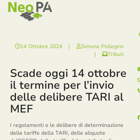
Open
Close
Skip
mobile
mobile
to
menu
menu
content
14 Ottobre 2024
|
Simone Pellegrin
|
Tributi
Scade oggi 14 ottobre
il termine per l’invio
delle delibere TARI al
MEF
I regolamenti e le delibere di determinazione
delle tariffe della TARI, delle aliquote