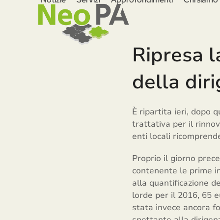
Skip
to
content
Ripresa l
della dir
È ripartita ieri, dopo
trattativa per il rinno
enti locali ricomprend
Proprio il giorno prec
contenente le prime i
alla quantificazione de
lorde per il 2016, 65 
stata invece ancora fo
spettante alla dirigenz