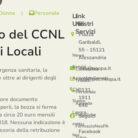
 Donna
|
Personale
Link
I
Utili
Nostri
ovo del CCNL
Servizi
Piazza
Garibaldi,
i Locali
55 – 15121
News
Alessandria
Servizi
info@neopa.it
Contabilità
rgenza sanitaria, la
oltre ai dirigenti degli
Approfondimenti
info@pec.neopa.it
Tributi
Chi
0131
Personale
1911
riore documento
Siamo
Aziende
646
però, la bozza si ferma
Lavora
 a circa 20 euro mensili
Pubbliche
Seguici
2018. Nessuna indicazione è
su
con
FormazioNeoPA
ssoria della retribuzione
Facebook
Noi
Tutor