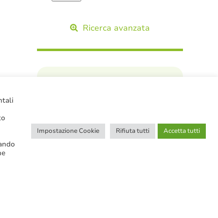
Ricerca avanzata
SERVIZI IN EVIDENZA
ntali
to
Impostazione Cookie
Rifiuta tutti
Accetta tutti
cando
ne
Tutor in AzioNeoPA