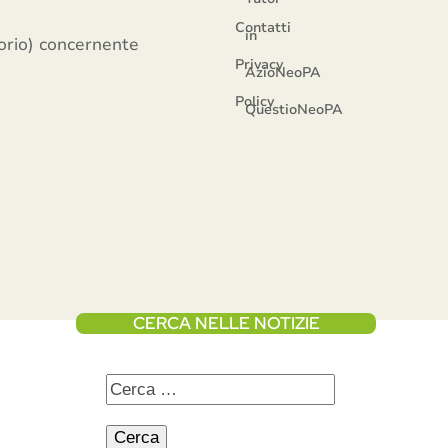
Contatti
in
sorio) concernente
Privacy
AzioNeoPA
Policy
QuestioNeoPA
CERCA NELLE NOTIZIE