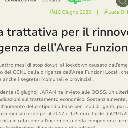
10 Giugno 2020
|
Luca Di
a trattativa per il rinn
igenza dell’Area Funzion
 quattro mesi di stop dovuti al lockdown causato dall’eme
vo del CCNL della dirigenza dell’Area Funzioni Locali, che 
e anche i segretari comunali e provinciali.
edente (8 giugno) l’ARAN ha inviato alle OO.SS. un ulte
ndicazioni sul trattamento economico. Sostanzialmente, 
ll’aumento dello stipendio base per i soli dirigenti, pari
euro mensili lorde per il 2017 e 125 euro lorde dall’1/1/
rnita in relazione all’incremento della componente acce
a (retribuzione di posizione e di risultato).