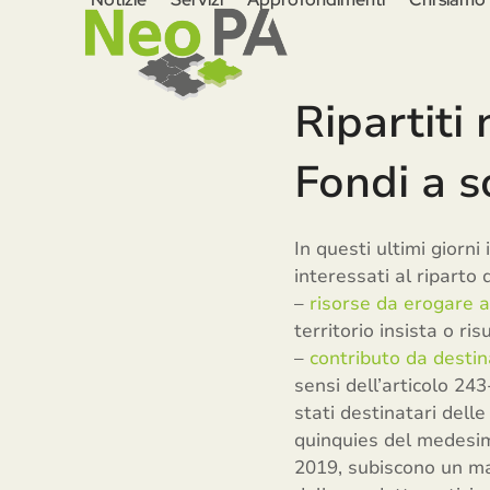
Skip
to
content
Ripartiti 
Fondi a 
In questi ultimi giorni 
interessati al riparto 
–
risorse da erogare a 
territorio insista o ri
–
contributo da destina
sensi dell’articolo 243
stati destinatari delle
quinquies del medesimo
2019, subiscono un mag