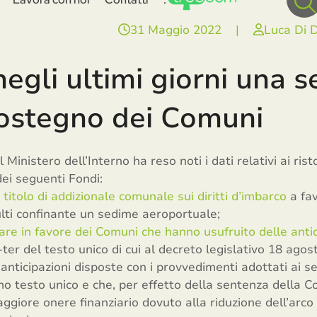
31 Maggio 2022
|
Luca Di 
negli ultimi giorni una s
sostegno dei Comuni
il Ministero dell’Interno ha reso noti i dati relativi ai rist
dei seguenti Fondi:
titolo di addizionale comunale sui diritti d’imbarco
a fav
sulti confinante un sedime aeroportuale;
re in favore dei Comuni che hanno usufruito delle antici
-ter del testo unico di cui al decreto legislativo 18 ago
 anticipazioni disposte con i provvedimenti adottati ai se
 testo unico e che, per effetto della sentenza della Co
giore onere finanziario dovuto alla riduzione dell’arco