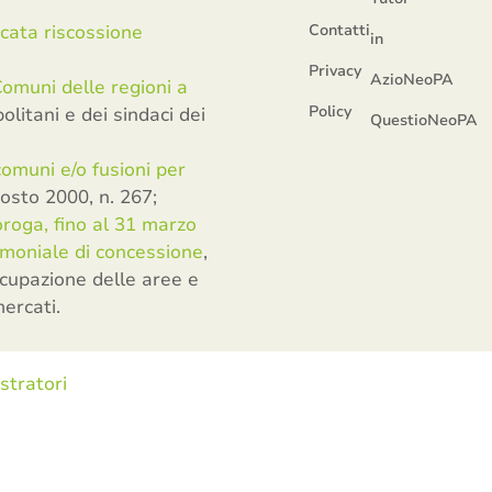
ncata riscossione
Contatti
in
Privacy
AzioNeoPA
omuni delle regioni a
Policy
litani e dei sindaci dei
QuestioNeoPA
 comuni e/o fusioni per
gosto 2000, n. 267;
oroga, fino al 31 marzo
imoniale di concessione
,
ccupazione delle aree e
ercati.
stratori