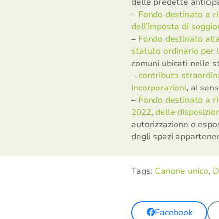
delle predette anticipa
–
Fondo destinato a ri
dell’imposta di soggio
–
Fondo destinato alla
statuto ordinario per 
comuni ubicati nelle s
–
contributo straordina
incorporazioni
, ai sen
–
Fondo destinato a ri
2022, delle disposizi
autorizzazione o espos
degli spazi appartenen
Tags:
Canone unico
,
D
Facebook