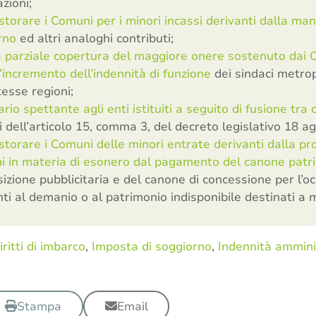
zioni;
storare i Comuni per i minori incassi derivanti dalla ma
rno
ed altri analoghi contributi;
 parziale copertura del maggiore onere sostenuto dai C
l’incremento dell’indennità di funzione
dei sindaci metropo
tesse regioni;
rio spettante agli enti istituiti a seguito di fusione tra
si dell’articolo 15, comma 3, del decreto legislativo 18 a
storare i Comuni delle minori entrate derivanti dalla pr
oni in materia di esonero dal pagamento del canone patr
izione pubblicitaria e del canone di concessione per l’o
ti al demanio o al patrimonio indisponibile destinati a m
iritti di imbarco
,
Imposta di soggiorno
,
Indennità ammini
Stampa
Email