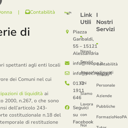
Donna
|
Contabilità
Link
I
Utili
Nostri
erie di
Servizi
Piazza
Garibaldi,
55 – 15121
News
Alessandria
Servizi
info@neopa.it
Contabilità
ori spettanti agli enti locali
Approfondimenti
info@pec.neopa.it
Tributi
ore dei Comuni nel cui
0131
Chi
Personale
1911
pazioni di liquidità
ai
Siamo
Aziende
646
sto 2000, n.267, o che sono
Lavora
Pubbliche
nsi dell’articolo 243-
Seguici
rte costituzionale n.18 del
su
con
FormazioNeoPA
 temporale di restituzione
Facebook
Noi
Tutor