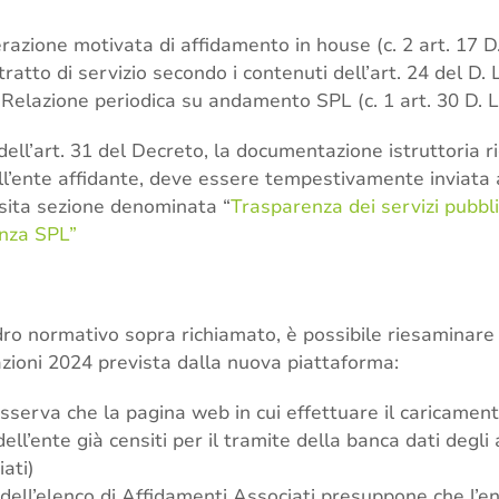
razione motivata di affidamento in house (c. 2 art. 17 D
ratto di servizio secondo i contenuti dell’art. 24 del D.
 Relazione periodica su andamento SPL (c. 1 art. 30 D. 
dell’art. 31 del Decreto, la documentazione istruttoria r
ell’ente affidante, deve essere tempestivamente inviata
osita sezione denominata “
Trasparenza dei servizi pubblic
nza SPL”
ro normativo sopra richiamato, è possibile riesaminare 
zioni 2024 prevista dalla nuova piattaforma:
osserva che la pagina web in cui effettuare il caricamen
dell’ente già censiti per il tramite della banca dati degli 
ati)
 dell’elenco di Affidamenti Associati presuppone che l’e