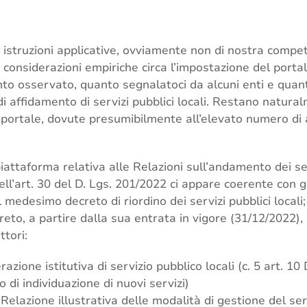
e istruzioni applicative, ovviamente non di nostra compe
 considerazioni empiriche circa l’impostazione del port
to osservato, quanto segnalatoci da alcuni enti e quan
i affidamento di servizi pubblici locali. Restano naturalm
 portale, dovute presumibilmente all’elevato numero di ac
iattaforma relativa alle Relazioni sull’andamento dei serv
ll’art. 30 del D. Lgs. 201/2022 ci appare coerente con gli
l medesimo decreto di riordino dei servizi pubblici locali
eto, a partire dalla sua entrata in vigore (31/12/2022), i
ttori:
azione istitutiva di servizio pubblico locali (c. 5 art. 10
 di individuazione di nuovi servizi)
Relazione illustrativa delle modalità di gestione del serv