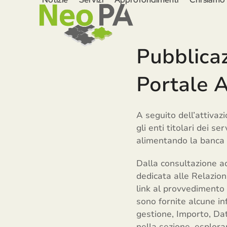
Skip
to
content
Pubblicaz
Portale 
A seguito dell’attivaz
gli enti titolari dei 
alimentando la banca d
Dalla consultazione ad
dedicata alle Relazioni
link al provvedimento c
sono fornite alcune in
gestione, Importo, Data
nella sezione, esplora