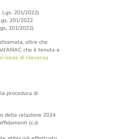
. Lgs. 201/2022)
 Lgs. 201/2022
Lgs. 201/2022)
ichiamata, oltre che
 all’ANAC che è tenuta a
i locali di rilevanza
la procedura di
to della relazione 2024
affidamenti (c.d.
nte abbia già effettuato