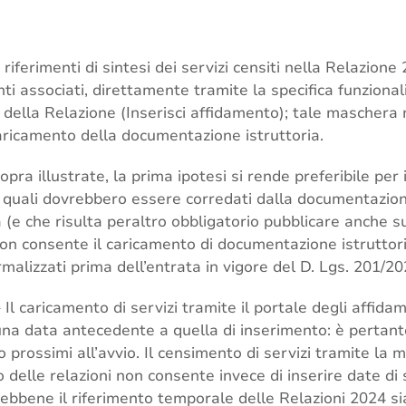
 i riferimenti di sintesi dei servizi censiti nella Relazi
ti associati, direttamente tramite la specifica funziona
 della Relazione (Inserisci affidamento); tale maschera 
caricamento della documentazione istruttoria.
opra illustrate, la prima ipotesi si rende preferibile per i
i quali dovrebbero essere corredati dalla documentazion
(e che risulta peraltro obbligatorio pubblicare anche su
on consente il caricamento di documentazione istruttori
rmalizzati prima dell’entrata in vigore del D. Lgs. 201/20
 Il caricamento di servizi tramite il portale degli affid
na data antecedente a quella di inserimento: è pertanto
o prossimi all’avvio. Il censimento di servizi tramite la
 delle relazioni non consente invece di inserire date di
ebbene il riferimento temporale delle Relazioni 2024 sia