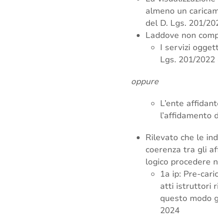
almeno un caricamen
del D. Lgs. 201/20
Laddove non compai
I servizi ogget
Lgs. 201/2022 
oppure
L’ente affidan
l’affidamento d
Rilevato che le in
coerenza tra gli af
logico procedere 
1a ip: Pre-cari
atti istruttori
questo modo gl
2024