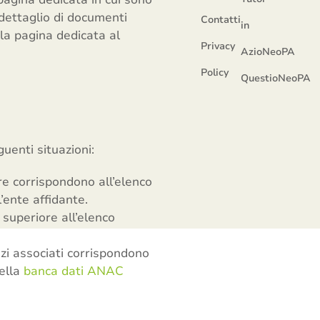
 dettaglio di documenti
Contatti
in
lla pagina dedicata al
Privacy
AzioNeoPA
Policy
QuestioNeoPA
uenti situazioni:
re corrispondono all’elenco
l’ente affidante.
 superiore all’elenco
izi associati corrispondono
ella
banca dati ANAC