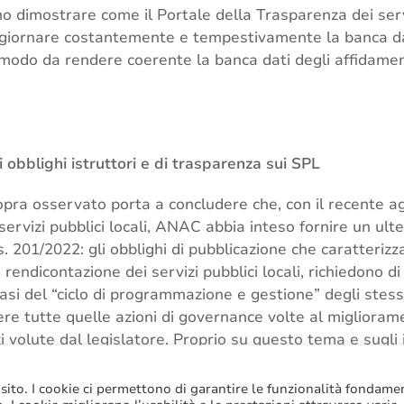
no dimostrare come il Portale della Trasparenza dei serv
aggiornare costantemente e tempestivamente la banca dat
modo da rendere coerente la banca dati degli affidament
 obblighi istruttori e di trasparenza sui SPL
sopra osservato porta a concludere che, con il recente 
servizi pubblici locali, ANAC abbia inteso fornire un ult
201/2022: gli obblighi di pubblicazione che caratterizzano
rendicontazione dei servizi pubblici locali, richiedono di
fasi del “ciclo di programmazione e gestione” degli stess
e tutte quelle azioni di governance volte al migliorame
izi volute dal legislatore. Proprio su questo tema e sugli
 enti affidanti, ci pregiamo rimandare alla nostra recent
 sito. I cookie ci permettono di garantire le funzionalità fondame