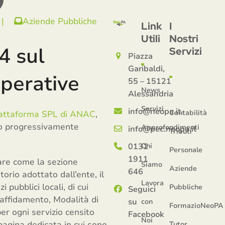
|
Aziende Pubbliche
Link
I
Utili
Nostri
4 sul
Servizi
Piazza
Garibaldi,
perative
55 – 15121
News
Alessandria
Servizi
info@neopa.it
Contabilità
attaforma SPL di ANAC
,
nno progressivamente
Approfondimenti
info@pec.neopa.it
Tributi
0131
Chi
Personale
1911
vare come la sezione
Siamo
Aziende
646
orio adottato dall’ente, il
Lavora
pubblici locali, di cui
Pubbliche
Seguici
 affidamento, Modalità di
su
con
FormazioNeoPA
per ogni servizio censito
Facebook
Noi
pagina dedicata in cui sono
Tutor