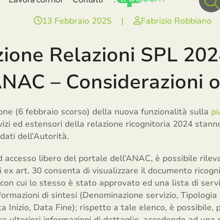
13 Febbraio 2025
|
Fabrizio Robbiano
ione Relazioni SPL 202
ANAC – Considerazioni o
ione (6 febbraio scorso) della nuova funzionalità sulla
pi
servizi ed estensori della relazione ricognitoria 2024 sta
ati dell’Autorità.
 accesso libero del portale dell’ANAC, è possibile rile
 ex art. 30 consenta di visualizzare il documento ricognit
on cui lo stesso è stato approvato ed una lista di servizi 
formazioni di sintesi (Denominazione servizio, Tipologia
 Inizio, Data Fine); rispetto a tale elenco, è possibile, 
re ulteriori informazioni di dettaglio, accedendo ad una 