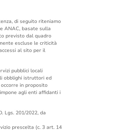
tenza, di seguito riteniamo
ale ANAC, basate sulla
to previsto dal quadro
ente escluse le criticità
cessi al sito per il
izi pubblici locali
 obblighi istruttori ed
; occorre in proposito
mpone agli enti affidanti i
 D. Lgs. 201/2022, da
izio prescelta (c. 3 art. 14