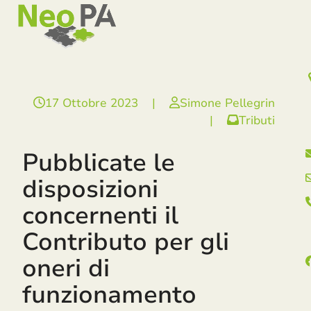
Open
Close
Skip
mobile
mobile
to
menu
menu
content
17 Ottobre 2023
|
Simone Pellegrin
|
Tributi
Pubblicate le
disposizioni
concernenti il
Contributo per gli
oneri di
funzionamento