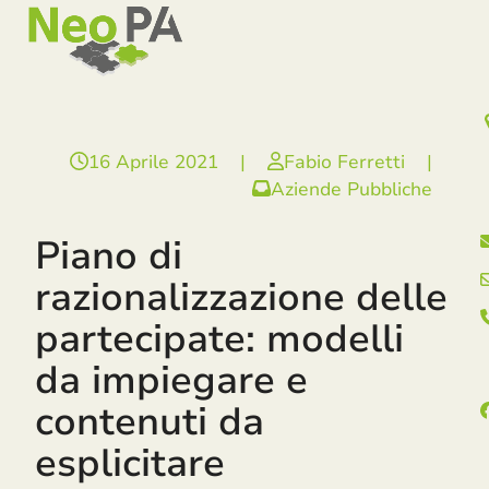
Open
Close
Skip
mobile
mobile
to
menu
menu
content
16 Aprile 2021
|
Fabio Ferretti
|
Aziende Pubbliche
Piano di
razionalizzazione delle
partecipate: modelli
da impiegare e
contenuti da
esplicitare