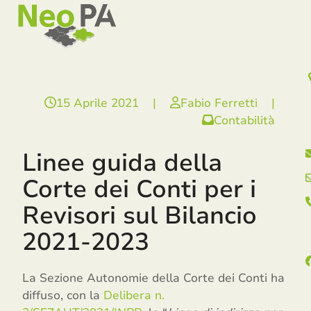
Open
Close
Skip
mobile
mobile
to
menu
menu
content
15 Aprile 2021
|
Fabio Ferretti
|
Contabilità
Linee guida della
Corte dei Conti per i
Revisori sul Bilancio
2021-2023
La Sezione Autonomie della Corte dei Conti ha
diffuso, con la
Delibera n.