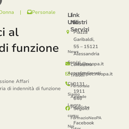
 Donna
|
Personale
Link
I
Utili
Nostri
i al
Servizi
Piazza
Garibaldi,
di funzione
55 – 15121
News
Alessandria
Servizi
info@neopa.it
Contabilità
Approfondimenti
info@pec.neopa.it
Tributi
ssione Affari
Chi
0131
Personale
a di indennità di funzione
1911
Siamo
Aziende
646
Lavora
Pubbliche
Seguici
su
con
FormazioNeoPA
Facebook
Noi
Tutor