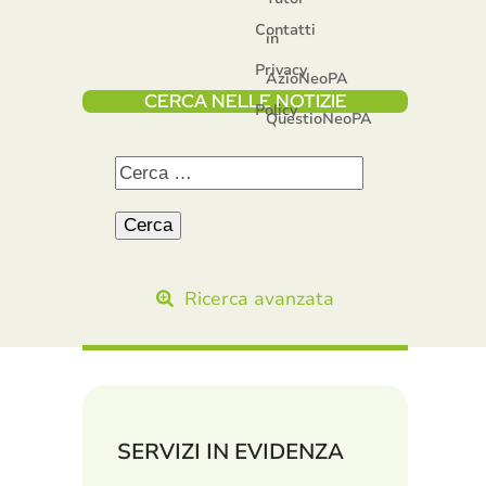
Contatti
in
Privacy
AzioNeoPA
CERCA NELLE NOTIZIE
Policy
QuestioNeoPA
Ricerca avanzata
SERVIZI IN EVIDENZA