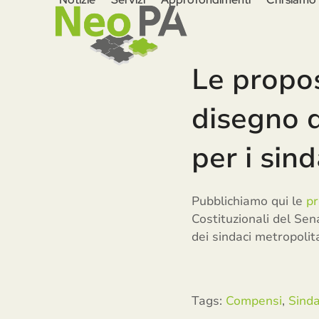
Skip
to
content
Le propo
disegno d
per i sind
Pubblichiamo qui le
pr
Costituzionali del Sen
dei sindaci metropolita
Tags:
Compensi
,
Sinda