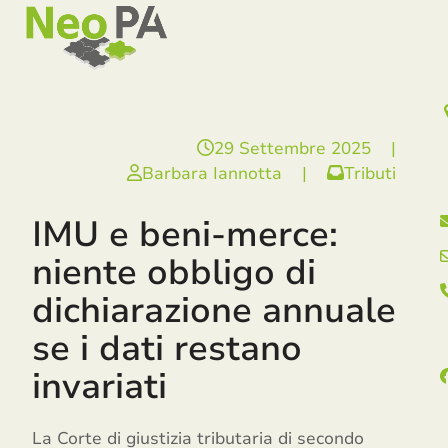
Open
Close
Skip
mobile
mobile
to
menu
menu
content
29 Settembre 2025
|
Barbara Iannotta
|
Tributi
IMU e beni-merce:
niente obbligo di
dichiarazione annuale
se i dati restano
invariati
La Corte di giustizia tributaria di secondo