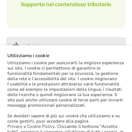
Supporto nel contenzioso tributario
Catalogo servizi
Utilizziamo i cookie
Utilizziamo i cookie per assicurarti la migliore esperienza
sul sito. I cookie ci permettono di garantire le
funzionalità fondamentali per la sicurezza, la gestione
ULTIME NOTIZIE
della rete e l’accessibilità del sito. I cookie migliorano
l’usabilità e le prestazioni attraverso varie funzionalità
Decreto PA: nella versione definitiva salta il
come ad esempio le impostazioni della lingua, i risultati
chiarimento sul trattamento economico
delle ricerche e quindi migliorano la tua esperienza. Il
spettante durante le ferie
sito può anche utilizzare cookie di terze parti per inviarti
La soppressione dei vecchi tetti di spesa
messaggi promozionali personalizzati.
offre più margini anche per l’aumento del
salario accessorio
Se desideri sapere di più sui cookie che utilizziamo e su
ACCRUAL: come si registrano i
come gestirli, puoi accedere alla pagina
trasferimenti vincolati per investimenti
Privacy e Cookie Policy
. Cliccando il bottone "Accetta
riscossi prima del 2025?
tutti", presterai il consenso all'utilizzo di tutti i cookie, in
Oggi in Cdm il nuovo “Decreto PA”: molte