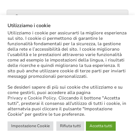
Catalogo servizi
Utilizziamo i cookie
Utilizziamo i cookie per assicurarti la migliore esperienza
sul sito. I cookie ci permettono di garantire le
funzionalità fondamentali per la sicurezza, la gestione
ULTIME NOTIZIE
della rete e l’accessibilità del sito. I cookie migliorano
l’usabilità e le prestazioni attraverso varie funzionalità
La soppressione dei vecchi tetti di spesa
come ad esempio le impostazioni della lingua, i risultati
offre più margini anche per l’aumento del
delle ricerche e quindi migliorano la tua esperienza. Il
salario accessorio
sito può anche utilizzare cookie di terze parti per inviarti
ACCRUAL: come si registrano i
messaggi promozionali personalizzati.
trasferimenti vincolati per investimenti
riscossi prima del 2025?
Se desideri sapere di più sui cookie che utilizziamo e su
Oggi in Cdm il nuovo “Decreto PA”: molte
come gestirli, puoi accedere alla pagina
le novità di interesse per gli enti locali
Privacy e Cookie Policy
. Cliccando il bottone "Accetta
tutti", presterai il consenso all'utilizzo di tutti i cookie, in
Niente assunzioni tramite scorrimento di
alternatvia puoi cliccare il pulsante "Impostazione
graduatorie di mobilità
Cookie" per gestire le tue preferenze.
Sanzioni BDAP: aumenta il fondo per il
contributo alla finanza pubblica
Impostazione Cookie
Rifiuta tutti
Accetta tutti