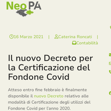
Open
Close
Skip
mobile
mobile
to
menu
menu
content
16 Marzo 2021
|
Caterina Roncati
|
Contabilità
Il nuovo Decreto per
la Certificazione del
Fondone Covid
Atteso entro fine febbraio è finalmente
disponibile il
nuovo Decreto
relativo alle
modalità di Certificazione degli utilizzi del
Fondone Covid per l’anno 2020.