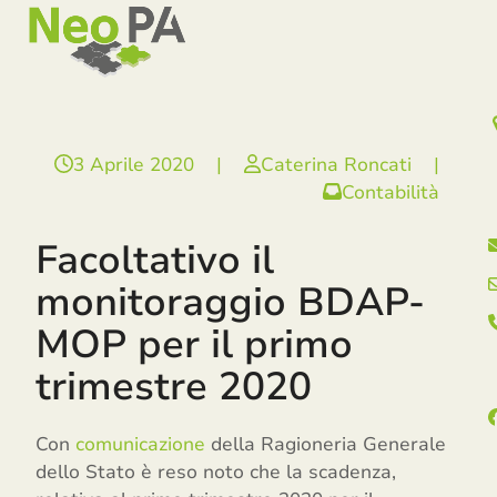
Open
Close
Skip
mobile
mobile
to
menu
menu
content
3 Aprile 2020
|
Caterina Roncati
|
Contabilità
Facoltativo il
monitoraggio BDAP-
MOP per il primo
trimestre 2020
Con
comunicazione
della Ragioneria Generale
dello Stato è reso noto che la scadenza,