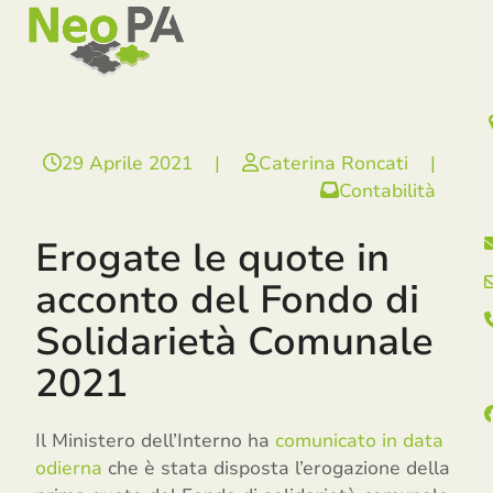
Open
Close
Skip
mobile
mobile
to
menu
menu
content
29 Aprile 2021
|
Caterina Roncati
|
Contabilità
Erogate le quote in
acconto del Fondo di
Solidarietà Comunale
2021
Il Ministero dell’Interno ha
comunicato in data
odierna
che è stata disposta l’erogazione della