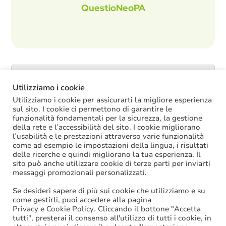
QuestioNeoPA
Catalogo servizi
Utilizziamo i cookie
Utilizziamo i cookie per assicurarti la migliore esperienza
sul sito. I cookie ci permettono di garantire le
funzionalità fondamentali per la sicurezza, la gestione
ULTIME NOTIZIE
della rete e l’accessibilità del sito. I cookie migliorano
l’usabilità e le prestazioni attraverso varie funzionalità
come ad esempio le impostazioni della lingua, i risultati
Oggi in Cdm il nuovo “Decreto PA”: molte
delle ricerche e quindi migliorano la tua esperienza. Il
le novità di interesse per gli enti locali
sito può anche utilizzare cookie di terze parti per inviarti
Niente assunzioni tramite scorrimento di
messaggi promozionali personalizzati.
graduatorie di mobilità
Se desideri sapere di più sui cookie che utilizziamo e su
Sanzioni BDAP: aumenta il fondo per il
come gestirli, puoi accedere alla pagina
contributo alla finanza pubblica
Privacy e Cookie Policy
. Cliccando il bottone "Accetta
Il diritto al rimborso delle spese di
tutti", presterai il consenso all'utilizzo di tutti i cookie, in
iscrizione all’albo professionale spetta solo