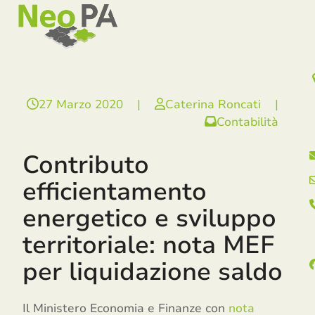
Open
Close
Skip
mobile
mobile
to
menu
menu
content
27 Marzo 2020
|
Caterina Roncati
|
Contabilità
Contributo
efficientamento
energetico e sviluppo
territoriale: nota MEF
per liquidazione saldo
Il Ministero Economia e Finanze con
nota