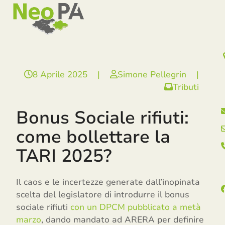
Open
Close
Skip
mobile
mobile
to
menu
menu
content
8 Aprile 2025
|
Simone Pellegrin
|
Tributi
Bonus Sociale rifiuti:
come bollettare la
TARI 2025?
Il caos e le incertezze generate dall’inopinata
scelta del legislatore di introdurre il bonus
sociale rifiuti
con un DPCM pubblicato a metà
marzo
, dando mandato ad ARERA per definire