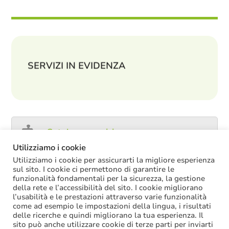
SERVIZI IN EVIDENZA
Catalogo servizi
Utilizziamo i cookie
Utilizziamo i cookie per assicurarti la migliore esperienza
sul sito. I cookie ci permettono di garantire le
funzionalità fondamentali per la sicurezza, la gestione
ULTIME NOTIZIE
della rete e l’accessibilità del sito. I cookie migliorano
l’usabilità e le prestazioni attraverso varie funzionalità
Decreto PA: nella versione definitiva salta il
come ad esempio le impostazioni della lingua, i risultati
chiarimento sul trattamento economico
delle ricerche e quindi migliorano la tua esperienza. Il
spettante durante le ferie
sito può anche utilizzare cookie di terze parti per inviarti
La soppressione dei vecchi tetti di spesa