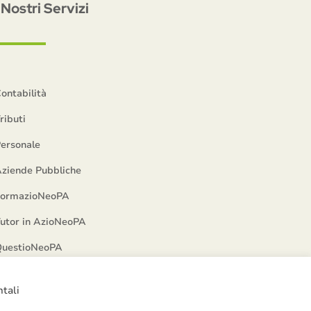
I Nostri Servizi
ontabilità
ributi
ersonale
ziende Pubbliche
FormazioNeoPA
utor in AzioNeoPA
uestioNeoPA
ntali