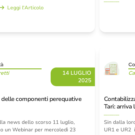
Leggi l'Articolo
tà
Co
14 LUGLIO
retti
Ca
2025
e delle componenti perequative
Contabilizz
Tari: arriv
la news dello scorso 11 luglio,
Sin dalla lo
o un Webinar per mercoledì 23
UR1 e UR2 i