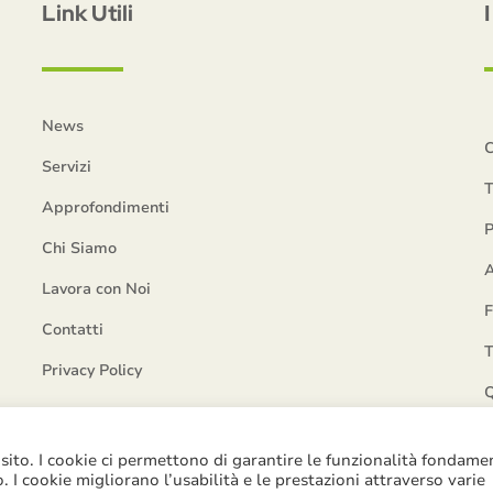
Link Utili
News
C
Servizi
T
Approfondimenti
P
Chi Siamo
A
Lavora con Noi
Contatti
T
Privacy Policy
Q
 sito. I cookie ci permettono di garantire le funzionalità fondame
to. I cookie migliorano l’usabilità e le prestazioni attraverso varie