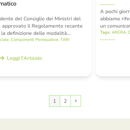
matico
A pochi giorn
dente del Consiglio dei Ministri del
abbiamo rifer
a approvato il Regolamento recante
un comunicato
Tags:
ARERA
,
er la definizione delle modalità…
ciale
,
Componenti Perequative
,
TARI
Leggi l'Articolo
Pagina
Pagina
Successivo
1
2