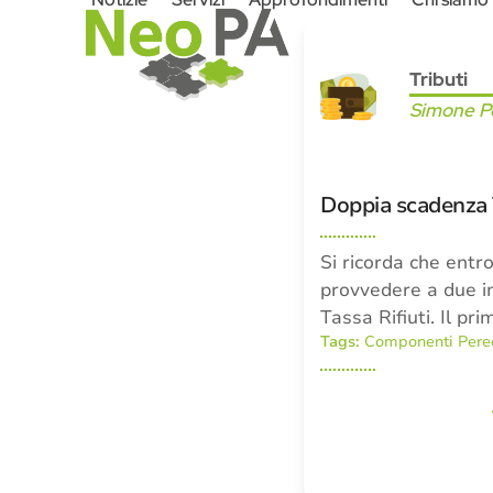
Skip
to
content
Tributi
Simone Pe
Doppia scadenza 
Si ricorda che entr
provvedere a due i
Tassa Rifiuti. Il pr
Tags:
Componenti Pere