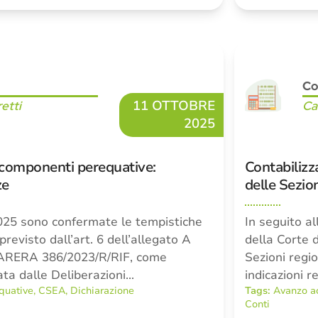
Co
11 OTTOBRE
retti
Ca
2025
componenti perequative:
Contabilizz
ze
delle Sezion
025 sono confermate le tempistiche
In seguito a
revisto dall’art. 6 dell’allegato A
della Corte 
e ARERA 386/2023/R/RIF, come
Sezioni regio
ata dalle Deliberazioni…
indicazioni r
quative
,
CSEA
,
Dichiarazione
Tags:
Avanzo a
Conti