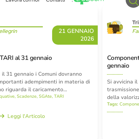
Tr
21 GENNAIO
llegrin
Fa
2026
TARI al 31 gennaio
Componenti
gennaio
o il 31 gennaio i Comuni dovranno
mportanti adempimenti in materia di
Si avvicina 
imo riguarda il caricamento…
trasmissione 
quative
,
Scadenze
,
SGAte
,
TARI
della valoriz
Tags:
Componen
Leggi l'Articolo