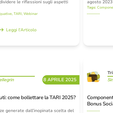
ndividere le riflessioni sugli aspetti
agosto 2023 
Tags:
Componen
quative
,
TARI
,
Webinar
Leggi l'Articolo
Tr
8 APRILE 2025
llegrin
Si
iuti: come bollettare la TARI 2025?
Componente 
Bonus Socia
zze generate dall’inopinata scelta del