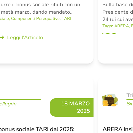
durre il bonus sociale rifiuti con un
Sulla base d
 metà marzo, dando mandato…
Presidente de
ciale
,
Componenti Perequative
,
TARI
24 (di cui a
Tags:
ARERA
,
B
Leggi l'Articolo
Tr
18 MARZO
llegrin
Si
2025
bonus sociale TARI dal 2025:
ARERA insi