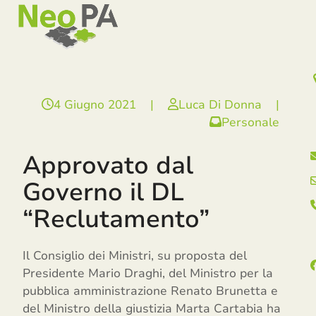
Open
Close
Skip
mobile
mobile
to
menu
menu
content
4 Giugno 2021
|
Luca Di Donna
|
Personale
Approvato dal
Governo il DL
“Reclutamento”
Il Consiglio dei Ministri, su proposta del
Presidente Mario Draghi, del Ministro per la
pubblica amministrazione Renato Brunetta e
del Ministro della giustizia Marta Cartabia ha