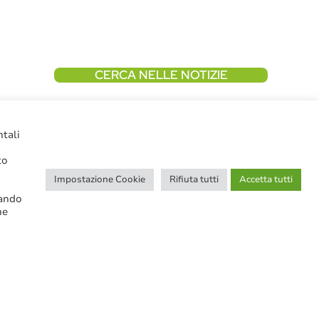
CERCA NELLE NOTIZIE
ntali
to
Impostazione Cookie
Rifiuta tutti
Accetta tutti
cando
Ricerca avanzata
ne
SERVIZI IN EVIDENZA