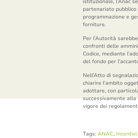
istituzionale, l’Anac s
partenariato pubblico p
programmazione e gesti
forniture.
Per l’Autorità sarebbe 
confronti delle amminis
Codice, mediante l’ado
del fondo per l’accant
Nell’Atto di segnalazio
chiarire l’ambito ogge
adottare, con particola
successivamente alla 
vigore dei regolamenti
Tags:
ANAC
,
Incentivi