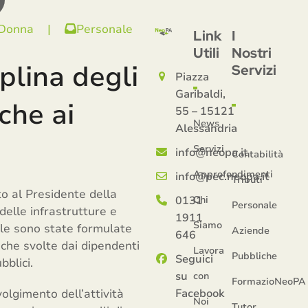
 Donna
|
Personale
Link
I
Utili
Nostri
plina degli
Servizi
Piazza
Garibaldi,
che ai
55 – 15121
News
Alessandria
Servizi
info@neopa.it
Contabilità
Approfondimenti
info@pec.neopa.it
Tributi
to al Presidente della
0131
Chi
Personale
delle infrastrutture e
1911
Siamo
ale sono state formulate
Aziende
646
niche svolte dai dipendenti
Lavora
Pubbliche
Seguici
bblici.
su
con
FormazioNeoPA
olgimento dell’attività
Facebook
Noi
Tutor