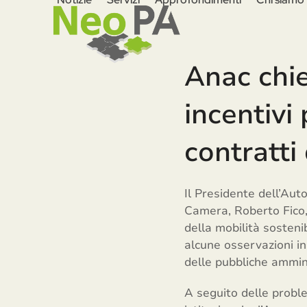
Skip
to
content
Anac chie
incentivi
contratti
Il Presidente dell’Aut
Camera, Roberto Fico, 
della mobilità sostenib
alcune osservazioni in 
delle pubbliche ammini
A seguito delle proble