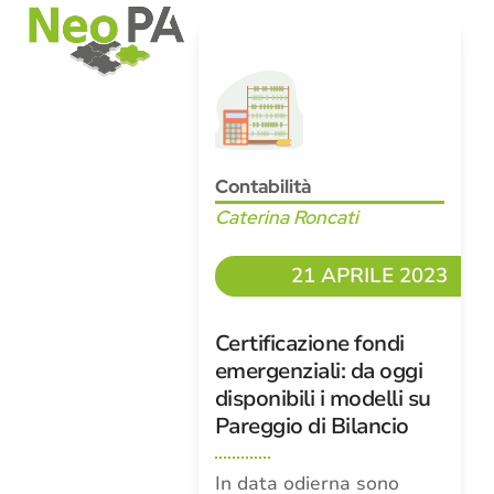
Open
Close
Skip
mobile
mobile
to
menu
menu
content
Contabilità
Caterina Roncati
21 APRILE 2023
Certificazione fondi
emergenziali: da oggi
disponibili i modelli su
Pareggio di Bilancio
In data odierna sono