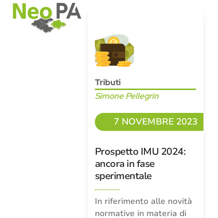
Open
Close
Skip
mobile
mobile
to
menu
menu
content
Tributi
Simone Pellegrin
7 NOVEMBRE 2023
Prospetto IMU 2024:
ancora in fase
sperimentale
In riferimento alle novità
normative in materia di