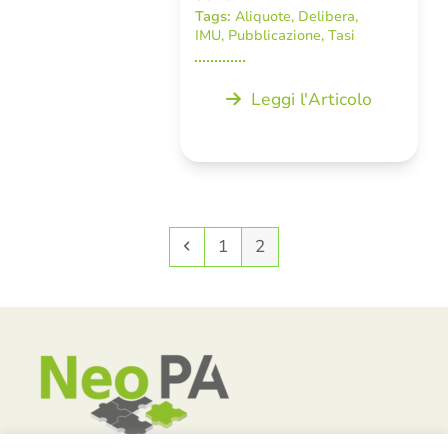
Tags:
Aliquote
,
Delibera
,
IMU
,
Pubblicazione
,
Tasi
Leggi l'Articolo
Precedente
Pagina
Pagina
1
2