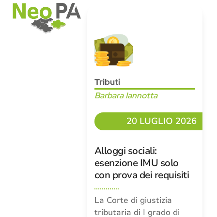
Open
Close
Skip
mobile
mobile
to
menu
menu
content
Tributi
Barbara Iannotta
20 LUGLIO 2026
Alloggi sociali:
esenzione IMU solo
con prova dei requisiti
La Corte di giustizia
tributaria di I grado di