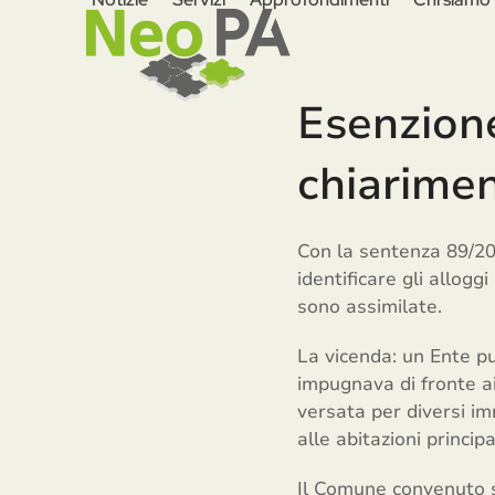
Skip
to
content
Esenzione
chiarimen
Con la sentenza 89/202
identificare gli alloggi
sono assimilate.
La vicenda: un Ente pu
impugnava di fronte ai
versata per diversi imm
alle abitazioni princi
Il Comune convenuto s