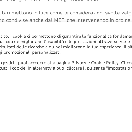
ributari mettono in luce come le considerazioni svolte va
o condivise anche dal MEF, che intervenendo in ordine a
imilazione prevista dall’art. 1 co. 741 lett. c) L. 160/2019
one del pregresso regime fiscale per gli immobili ex IA
 sito. I cookie ci permettono di garantire le funzionalità fondame
to. I cookie migliorano l’usabilità e le prestazioni attraverso varie
sultati delle ricerche e quindi migliorano la tua esperienza. Il si
ipale
,
Alloggi sociali
,
Esenzione
,
IMU
,
Tasi
gi promozionali personalizzati.
 gestirli, puoi accedere alla pagina
Privacy e Cookie Policy
. Clic
 tutti i cookie, in alternatvia puoi cliccare il pulsante "Impostazio
Stampa
Email