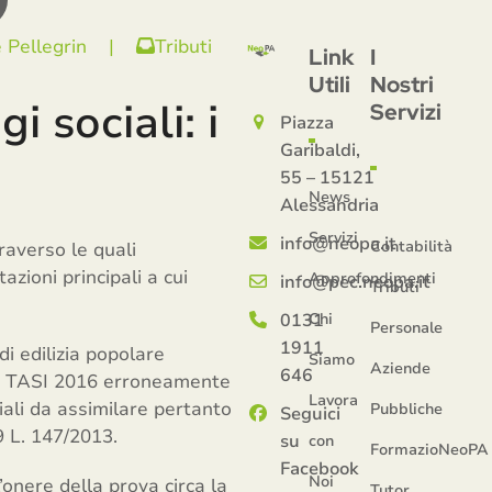
 Pellegrin
|
Tributi
Link
I
Utili
Nostri
 sociali: i
Servizi
Piazza
Garibaldi,
55 – 15121
News
Alessandria
Servizi
info@neopa.it
Contabilità
raverso le quali
tazioni principali a cui
Approfondimenti
info@pec.neopa.it
Tributi
0131
Chi
Personale
1911
i edilizia popolare
Siamo
Aziende
646
orso TASI 2016 erroneamente
Lavora
ciali da assimilare pertanto
Pubbliche
Seguici
9 L. 147/2013.
su
con
FormazioNeoPA
Facebook
Noi
onere della prova circa la
Tutor