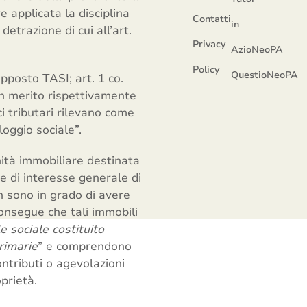
e applicata la disciplina
Contatti
in
detrazione di cui all’art.
Privacy
AzioNeoPA
Policy
QuestioNeoPA
upposto TASI; art. 1 co.
in merito rispettivamente
ci tributari rilevano come
loggio sociale”.
nità immobiliare destinata
e di interesse generale di
non sono in grado di avere
consegue che tali immobili
e sociale costituito
primarie
” e comprendono
ontributi o agevolazioni
prietà.