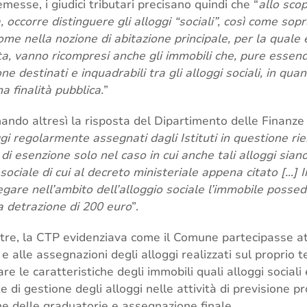
messe, i giudici tributari precisano quindi che “
allo scop
, occorre distinguere gli alloggi “sociali”, così come sop
ccome nella nozione di abitazione principale, per la quale 
ta, vanno ricompresi anche gli immobili che, pure essendo
ne destinati e inquadrabili tra gli alloggi sociali, in quan
 finalità pubblica.
”
mando altresì la risposta del Dipartimento delle Finanze
ggi regolarmente assegnati dagli Istituti in questione rien
di esenzione solo nel caso in cui anche tali alloggi siano
sociale di cui al decreto ministeriale appena citato […] In t
legare nell’ambito dell’alloggio sociale l’immobile possedu
la detrazione di 200 euro
”.
ltre, la CTP evidenziava come il Comune partecipasse at
 alle assegnazioni degli alloggi realizzati sul proprio t
re le caratteristiche degli immobili quali alloggi sociali
e di gestione degli alloggi nelle attività di previsione p
e delle graduatorie e assegnazione finale.