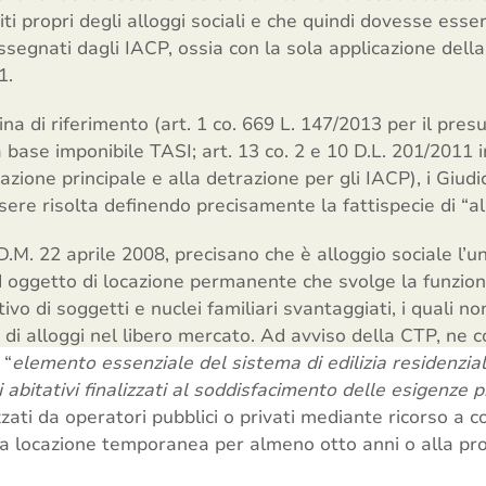
ti propri degli alloggi sociali e che quindi dovesse esser
ssegnati dagli IACP, ossia con la sola applicazione della 
11.
na di riferimento (art. 1 co. 669 L. 147/2013 per il pres
 base imponibile TASI; art. 13 co. 2 e 10 D.L. 201/2011 
tazione principale e alla detrazione per gli IACP), i Giudi
ere risolta definendo precisamente la fattispecie di “al
D.M. 22 aprile 2008, precisano che è alloggio sociale l’u
d oggetto di locazione permanente che svolge la funzion
ativo di soggetti e nuclei familiari svantaggiati, i quali 
 di alloggi nel libero mercato. Ad avviso della CTP, ne 
 “
elemento essenziale del sistema di edilizia residenzial
i abitativi finalizzati al soddisfacimento delle esigenze 
zzati da operatori pubblici o privati mediante ricorso a c
la locazione temporanea per almeno otto anni o alla pro