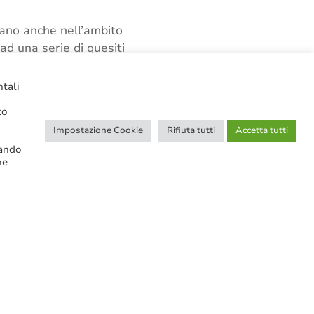
lgano anche nell’ambito
d una serie di quesiti
, ha evidenziato la
CP.
ntali
to
Impostazione Cookie
Rifiuta tutti
Accetta tutti
cando
ne
CERCA NELLE NOTIZIE