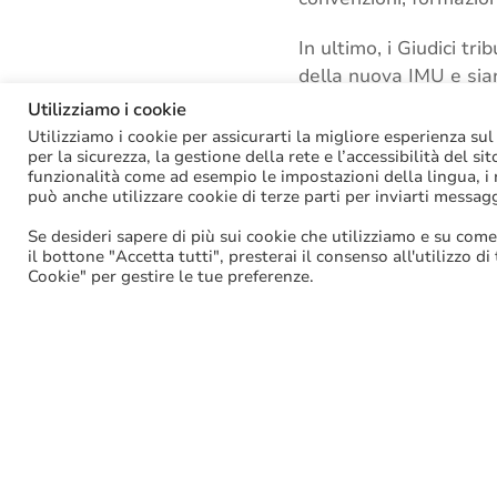
In ultimo, i Giudici t
della nuova IMU e sian
sorti in ordine all’ass
Utilizziamo i cookie
sostanziale conservazi
Utilizziamo i cookie per assicurarti la migliore esperienza sul
per la sicurezza, la gestione della rete e l’accessibilità del si
funzionalità come ad esempio le impostazioni della lingua, i ri
Tags:
Abitazione princ
può anche utilizzare cookie di terze parti per inviarti messag
Se desideri sapere di più sui cookie che utilizziamo e su come
il bottone "Accetta tutti", presterai il consenso all'utilizzo di
Facebook
Cookie" per gestire le tue preferenze.