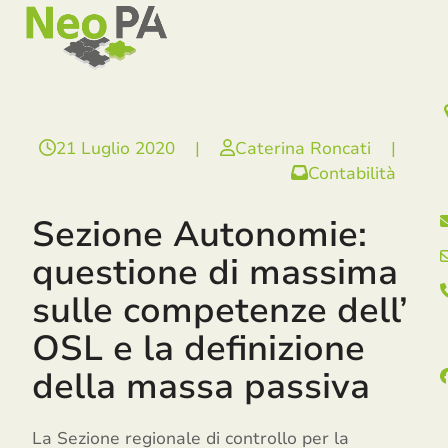
Open
Close
Skip
mobile
mobile
to
menu
menu
content
21 Luglio 2020
|
Caterina Roncati
|
Contabilità
Sezione Autonomie:
questione di massima
sulle competenze dell’
OSL e la definizione
della massa passiva
La Sezione regionale di controllo per la