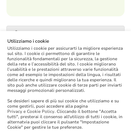
Catalogo servizi
Utilizziamo i cookie
Utilizziamo i cookie per assicurarti la migliore esperienza
sul sito. I cookie ci permettono di garantire le
funzionalità fondamentali per la sicurezza, la gestione
ULTIME NOTIZIE
della rete e l’accessibilità del sito. I cookie migliorano
l’usabilità e le prestazioni attraverso varie funzionalità
La soppressione dei vecchi tetti di spesa
come ad esempio le impostazioni della lingua, i risultati
offre più margini anche per l’aumento del
delle ricerche e quindi migliorano la tua esperienza. Il
salario accessorio
sito può anche utilizzare cookie di terze parti per inviarti
ACCRUAL: come si registrano i
messaggi promozionali personalizzati.
trasferimenti vincolati per investimenti
riscossi prima del 2025?
Se desideri sapere di più sui cookie che utilizziamo e su
Oggi in Cdm il nuovo “Decreto PA”: molte
come gestirli, puoi accedere alla pagina
le novità di interesse per gli enti locali
Privacy e Cookie Policy
. Cliccando il bottone "Accetta
tutti", presterai il consenso all'utilizzo di tutti i cookie, in
Niente assunzioni tramite scorrimento di
alternatvia puoi cliccare il pulsante "Impostazione
graduatorie di mobilità
Cookie" per gestire le tue preferenze.
Sanzioni BDAP: aumenta il fondo per il