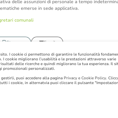
itativa delle assunzioni di personale a tempo indetermina
lematiche emerse in sede applicativa.
retari comunali
Stampa
Email
 sito. I cookie ci permettono di garantire le funzionalità fondame
to. I cookie migliorano l’usabilità e le prestazioni attraverso varie
sultati delle ricerche e quindi migliorano la tua esperienza. Il si
gi promozionali personalizzati.
 gestirli, puoi accedere alla pagina
Privacy e Cookie Policy
. Clic
 tutti i cookie, in alternatvia puoi cliccare il pulsante "Impostazio