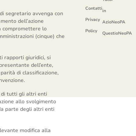
Contatti
in
i di segretario avvenga con
Privacy
damento dell’azione
AzioNeoPA
sa compromettere lo
Policy
QuestioNeoPA
mministrazioni (cinque) che
rapporti giuridici, si
presentante dell’ente,
parità di classificazione,
onvenzione.
i tutti gli altri enti
elazione allo svolgimento
a parte degli altri enti
ilevante modifica alla