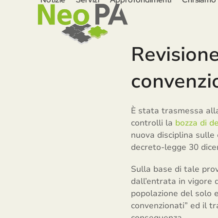
Skip
to
content
Revisione 
convenzio
È stata trasmessa alla
controlli la
bozza di de
nuova disciplina sulle
decreto-legge 30 dicem
Sulla base di tale pro
dall’entrata in vigor
popolazione del solo e
convenzionati” ed il 
conseguenza.