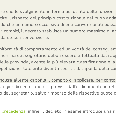
urare che lo svolgimento in forma associata delle funzion
tire il rispetto del principio costituzionale del buon an
ndo che un numero eccessivo di enti convenzionati pos
vi compiti, il decreto stabilisce un numero massimo di a
lla stessa convenzione.
uniformità di comportamento ed univocità dei conseguenti 
a nomina del segretario debba essere effettuata dal rap
lla provincia, avente la più elevata classificazione e, a 
olazione; tale ente diventa così il c.d. capofila della c
noltre all’ente capofila il compito di applicare, per conto d
tuti giuridici ed economici previsti dall’ordinamento in r
o del segretario, salvo rimborso delle rispettive quote d
n precedenza
, infine, il decreto in esame introduce una r