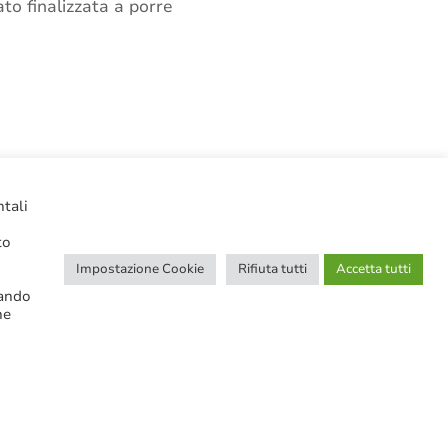
to finalizzata a porre
CERCA NELLE NOTIZIE
ntali
to
Impostazione Cookie
Rifiuta tutti
Accetta tutti
cando
ne
Ricerca avanzata