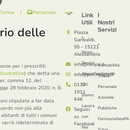
 Donna
|
Personale
Link
I
Utili
Nostri
rio delle
Servizi
Piazza
Garibaldi,
55 – 15121
News
Alessandria
Servizi
info@neopa.it
Contabilità
nze per i prescritti
illustrativa
) che detta una
Approfondimenti
info@pec.neopa.it
Tributi
-ter, comma 12, del
0131
Chi
Personale
gge 28 febbraio 2020, n. 8.
1911
Siamo
Aziende
646
oni stipulate a far data
Lavora
uardo non più alla
Pubbliche
Seguici
bitanti di tutti i comuni
su
con
FormazioNeoPA
 verrà rideterminato di
Facebook
Noi
Tutor