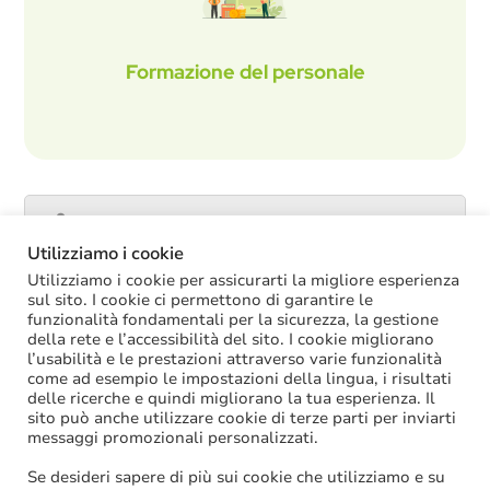
Formazione del personale
Catalogo servizi
Utilizziamo i cookie
Utilizziamo i cookie per assicurarti la migliore esperienza
sul sito. I cookie ci permettono di garantire le
funzionalità fondamentali per la sicurezza, la gestione
ULTIME NOTIZIE
della rete e l’accessibilità del sito. I cookie migliorano
l’usabilità e le prestazioni attraverso varie funzionalità
La soppressione dei vecchi tetti di spesa
come ad esempio le impostazioni della lingua, i risultati
offre più margini anche per l’aumento del
delle ricerche e quindi migliorano la tua esperienza. Il
salario accessorio
sito può anche utilizzare cookie di terze parti per inviarti
ACCRUAL: come si registrano i
messaggi promozionali personalizzati.
trasferimenti vincolati per investimenti
riscossi prima del 2025?
Se desideri sapere di più sui cookie che utilizziamo e su
Oggi in Cdm il nuovo “Decreto PA”: molte