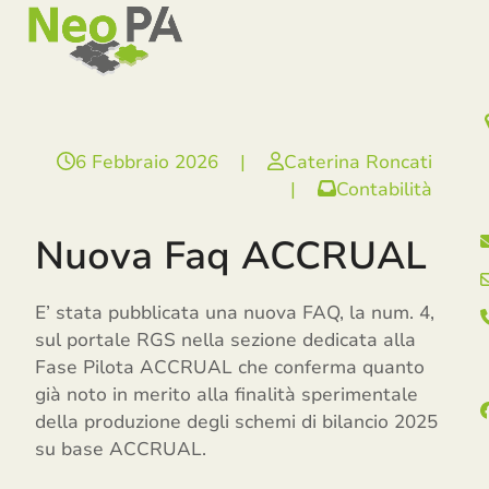
Open
Close
Skip
mobile
mobile
to
menu
menu
content
6 Febbraio 2026
|
Caterina Roncati
|
Contabilità
Nuova Faq ACCRUAL
E’ stata pubblicata una nuova FAQ, la num. 4,
sul portale RGS nella sezione dedicata alla
Fase Pilota ACCRUAL che conferma quanto
già noto in merito alla finalità sperimentale
della produzione degli schemi di bilancio 2025
su base ACCRUAL.