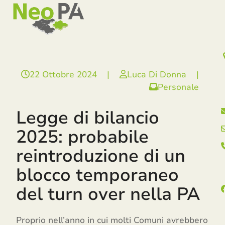
Open
Close
Skip
mobile
mobile
to
menu
menu
content
22 Ottobre 2024
|
Luca Di Donna
|
Personale
Legge di bilancio
2025: probabile
reintroduzione di un
blocco temporaneo
del turn over nella PA
Proprio nell’anno in cui molti Comuni avrebbero