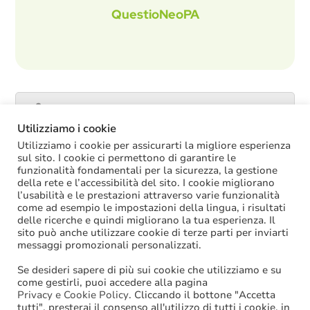
QuestioNeoPA
Catalogo servizi
Utilizziamo i cookie
Utilizziamo i cookie per assicurarti la migliore esperienza
sul sito. I cookie ci permettono di garantire le
funzionalità fondamentali per la sicurezza, la gestione
ULTIME NOTIZIE
della rete e l’accessibilità del sito. I cookie migliorano
l’usabilità e le prestazioni attraverso varie funzionalità
La soppressione dei vecchi tetti di spesa
come ad esempio le impostazioni della lingua, i risultati
offre più margini anche per l’aumento del
delle ricerche e quindi migliorano la tua esperienza. Il
salario accessorio
sito può anche utilizzare cookie di terze parti per inviarti
ACCRUAL: come si registrano i
messaggi promozionali personalizzati.
trasferimenti vincolati per investimenti
riscossi prima del 2025?
Se desideri sapere di più sui cookie che utilizziamo e su
Oggi in Cdm il nuovo “Decreto PA”: molte
come gestirli, puoi accedere alla pagina
le novità di interesse per gli enti locali
Privacy e Cookie Policy
. Cliccando il bottone "Accetta
tutti", presterai il consenso all'utilizzo di tutti i cookie, in
Niente assunzioni tramite scorrimento di