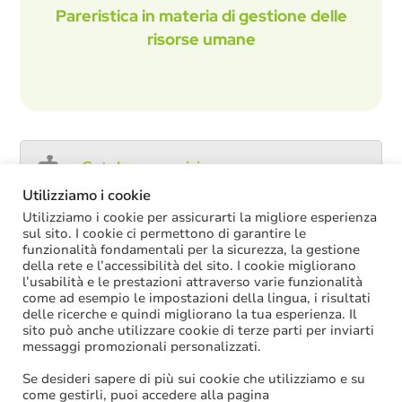
Pareristica in materia di gestione delle
risorse umane
Catalogo servizi
Utilizziamo i cookie
Utilizziamo i cookie per assicurarti la migliore esperienza
sul sito. I cookie ci permettono di garantire le
ULTIME NOTIZIE
funzionalità fondamentali per la sicurezza, la gestione
della rete e l’accessibilità del sito. I cookie migliorano
l’usabilità e le prestazioni attraverso varie funzionalità
Decreto PA: nella versione definitiva salta il
come ad esempio le impostazioni della lingua, i risultati
chiarimento sul trattamento economico
delle ricerche e quindi migliorano la tua esperienza. Il
spettante durante le ferie
sito può anche utilizzare cookie di terze parti per inviarti
La soppressione dei vecchi tetti di spesa
messaggi promozionali personalizzati.
offre più margini anche per l’aumento del
salario accessorio
Se desideri sapere di più sui cookie che utilizziamo e su
ACCRUAL: come si registrano i
come gestirli, puoi accedere alla pagina
trasferimenti vincolati per investimenti