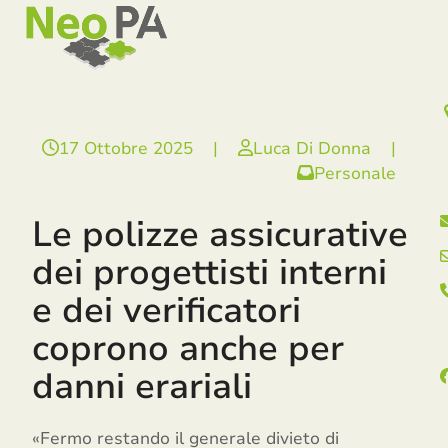
Open
Close
Skip
mobile
mobile
to
menu
menu
content
17 Ottobre 2025
|
Luca Di Donna
|
Personale
Le polizze assicurative
dei progettisti interni
e dei verificatori
coprono anche per
danni erariali
«Fermo restando il generale divieto di