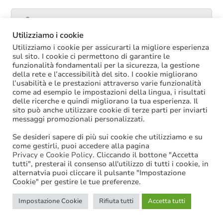
Catalogo servizi
Utilizziamo i cookie
Utilizziamo i cookie per assicurarti la migliore esperienza
sul sito. I cookie ci permettono di garantire le
funzionalità fondamentali per la sicurezza, la gestione
ULTIME NOTIZIE
della rete e l’accessibilità del sito. I cookie migliorano
l’usabilità e le prestazioni attraverso varie funzionalità
La soppressione dei vecchi tetti di spesa
come ad esempio le impostazioni della lingua, i risultati
offre più margini anche per l’aumento del
delle ricerche e quindi migliorano la tua esperienza. Il
salario accessorio
sito può anche utilizzare cookie di terze parti per inviarti
ACCRUAL: come si registrano i
messaggi promozionali personalizzati.
trasferimenti vincolati per investimenti
riscossi prima del 2025?
Se desideri sapere di più sui cookie che utilizziamo e su
Oggi in Cdm il nuovo “Decreto PA”: molte
come gestirli, puoi accedere alla pagina
le novità di interesse per gli enti locali
Privacy e Cookie Policy
. Cliccando il bottone "Accetta
tutti", presterai il consenso all'utilizzo di tutti i cookie, in
Niente assunzioni tramite scorrimento di
alternatvia puoi cliccare il pulsante "Impostazione
graduatorie di mobilità
Cookie" per gestire le tue preferenze.
Sanzioni BDAP: aumenta il fondo per il
contributo alla finanza pubblica
Impostazione Cookie
Rifiuta tutti
Accetta tutti