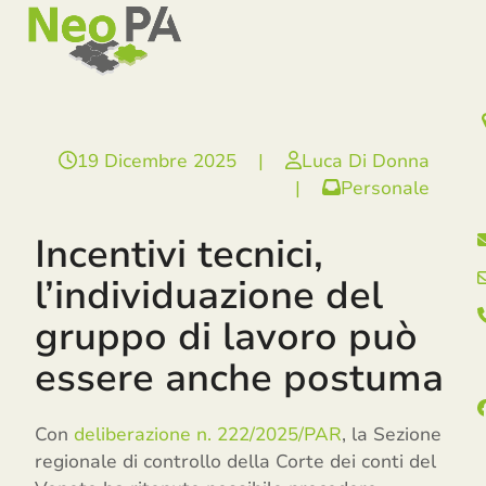
Open
Close
Skip
mobile
mobile
to
menu
menu
content
19 Dicembre 2025
|
Luca Di Donna
|
Personale
Incentivi tecnici,
l’individuazione del
gruppo di lavoro può
essere anche postuma
Con
deliberazione n. 222/2025/PAR
, la Sezione
regionale di controllo della Corte dei conti del