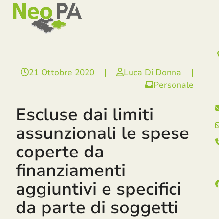
Open
Close
Skip
mobile
mobile
to
menu
menu
content
21 Ottobre 2020
|
Luca Di Donna
|
Personale
Escluse dai limiti
assunzionali le spese
coperte da
finanziamenti
aggiuntivi e specifici
da parte di soggetti