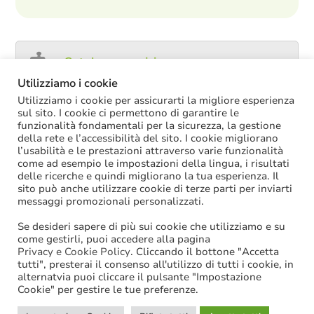
Catalogo servizi
Utilizziamo i cookie
Utilizziamo i cookie per assicurarti la migliore esperienza
sul sito. I cookie ci permettono di garantire le
funzionalità fondamentali per la sicurezza, la gestione
ULTIME NOTIZIE
della rete e l’accessibilità del sito. I cookie migliorano
l’usabilità e le prestazioni attraverso varie funzionalità
Decreto PA: nella versione definitiva salta il
come ad esempio le impostazioni della lingua, i risultati
chiarimento sul trattamento economico
delle ricerche e quindi migliorano la tua esperienza. Il
spettante durante le ferie
sito può anche utilizzare cookie di terze parti per inviarti
La soppressione dei vecchi tetti di spesa
messaggi promozionali personalizzati.
offre più margini anche per l’aumento del
salario accessorio
Se desideri sapere di più sui cookie che utilizziamo e su
ACCRUAL: come si registrano i
come gestirli, puoi accedere alla pagina
trasferimenti vincolati per investimenti
Privacy e Cookie Policy
. Cliccando il bottone "Accetta
riscossi prima del 2025?
tutti", presterai il consenso all'utilizzo di tutti i cookie, in
Oggi in Cdm il nuovo “Decreto PA”: molte
alternatvia puoi cliccare il pulsante "Impostazione
le novità di interesse per gli enti locali
Cookie" per gestire le tue preferenze.
Niente assunzioni tramite scorrimento di
graduatorie di mobilità